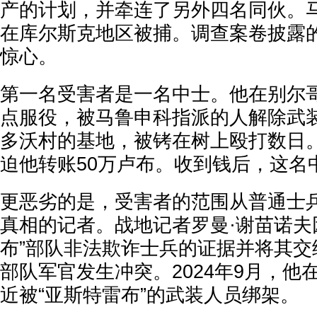
产的计划，并牵连了另外四名同伙。马
在库尔斯克地区被捕。调查案卷披露
惊心。
第一名受害者是一名中士。他在别尔
点服役，被马鲁申科指派的人解除武
多沃村的基地，被铐在树上殴打数日
迫他转账50万卢布。收到钱后，这名
更恶劣的是，受害者的范围从普通士
真相的记者。战地记者罗曼·谢苗诺夫
布”部队非法欺诈士兵的证据并将其交
部队军官发生冲突。2024年9月，他
近被“亚斯特雷布”的武装人员绑架。