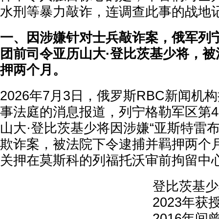
水刑
等暴力敲诈，连调查此事的战地
一、因涉嫌针对士兵敲诈案，俄军列宁
团前司令亚历山大·登比茨基少将，被
押两个月。
2026年7月3日，俄罗斯RBC新闻机
事法庭的消息报道，列宁格勒军区第4
山大·登比茨基少将因涉嫌“亚斯特雷布”（
欺诈案，被法院下令逮捕并羁押两个
关押在莫斯科的列福托沃审前拘留中
登比茨基少
2023年获
2016年间