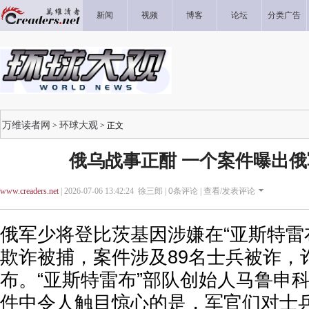
新闻
视频
博客
论坛
分类广告
万维读者网
环球大观
>
> 正文
俄乌战事正酣 一个案件曝出
www.creaders.net
| 2026-07-06 13:42:24 徐三郎 |
0
条评论 |
查看/发表评论
俄军少将登比茨基因涉嫌在“
亚斯特雷
欺诈被捕，案件涉及89名士兵被诈，诈
布。“亚斯特雷布”部队创始人马鲁申
件中令人触目惊心的是，军官们对士