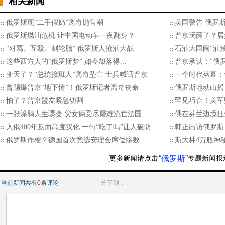
相关新闻
俄罗斯现“二手假奶”离奇抛售潮
美国警告 俄罗
俄罗斯燃油危机 让中国电动车一夜翻身？
普京玩砸了？居
“对骂、互殴、刺轮胎” 俄罗斯人抢油大战
石油大国闹“油荒
这些西方人的“俄罗斯梦” 如今却落得…
普京承认：“俄
变天了？“总统接班人”离奇坠亡 士兵喊话普京
一个时代落幕：
曾踢爆普京“地下情”！俄罗斯记者离奇丧命
俄罗斯地动山摇
怕了？普京盟友紧急切割
罕见巧合！美军坠
一张涂鸦人生骤变 父女俩受尽磨难流亡法国
俄在芬兰边境狂
入俄400年反而高度汉化 一句“吃了吗”让人破防
韩正出访俄罗斯
俄罗斯作梗？德国首次竞选安理会席位惨败
斯大林4万瓶神
“俄罗斯”
当前新闻共有
0
条评论
分享到：