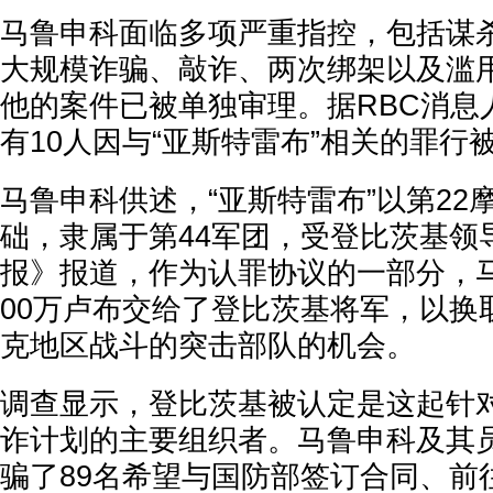
马鲁申科面临多项严重指控，包括谋
大规模诈骗、敲诈、两次绑架以及滥
他的案件已被单独审理。据RBC消息
有10人因与“亚斯特雷布”相关的罪行
马鲁申科供述，“亚斯特雷布”以第22
础，隶属于第44军团，受登比茨基领
报》报道，作为认罪协议的一部分，
00万卢布交给了登比茨基将军，以换
克地区战斗的突击部队的机会。
调查显示，登比茨基被认定是这起针
诈计划的主要组织者。马鲁申科及其
骗了89名希望与国防部签订合同、前