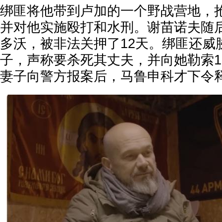
绑匪将他带到卢加的一个野战营地，抢
并对他实施殴打和水刑。谢苗诺夫随
多沃，被非法关押了12天。绑匪还威
子，声称要杀死其丈夫，并向她勒索1
妻子向警方报案后，马鲁申科才下令