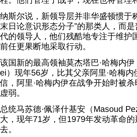
程。他们管理了战争，现在也将管理和
纳斯尔说，新领导层并非华盛顿惯于称
末日论意识形态分子”的那类人，而是
代的领导人，他们残酷地专注于维护
前任更果断地采取行动。
该国新的最高领袖莫杰塔巴·哈梅内伊（Moj
ei）现年56岁，比其父亲阿里·哈梅内
信，阿里·哈梅内伊在战争开始时被杀
虚弱。
总统马苏德·佩泽什基安（Masoud Pez
大，现年71岁，但1979年发动革命
去。