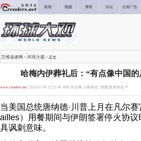
新闻
视频
博客
论坛
分类广告
万维读者网
环球大观
>
> 正文
哈梅内伊葬礼后：“有点像中国的
www.creaders.net
| 2026-07-06 15:12:44 BBC中文网 |
0
条评论 |
查看/发表评论
当美国总统唐纳德·川普上月在凡尔赛宫（Pal
ailles）用餐期间与伊朗签署停火协
具讽刺意味。