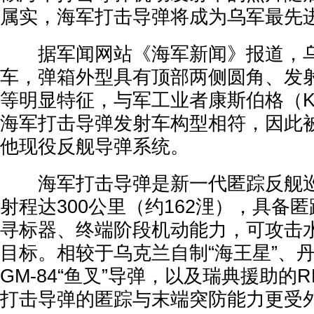
属实，海军打击导弹将成为乌军最先
据军闻网站《海军新闻》报道，乌
车，弹箱外型具有顶部两侧圆角、发
等明显特征，与军工业者康斯伯格（Kon
海军打击导弹发射车构型相符，因此
他现役反舰导弹系统。
海军打击导弹是新一代匿踪反舰巡
射程达300公里（约162浬），具备
寻标器、终端阶段机动能力，可攻击
目标。相较于乌克兰自制“海王星”、
GM-84“鱼叉”导弹，以及瑞典援助的R
打击导弹的匿踪与末端突防能力更受