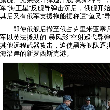
旗舰、光荣级导弹巡洋舰“莫斯科号”，2
军“海王星”反舰导弹击沉后，俄舰开
其后又有俄军支援拖船据称遭“鱼叉”
即使俄舰后撤至俄占克里米亚塞凡
军以英法援助的“暴风影”空射巡弋导
其他远程武器攻击，迫使黑海舰队逐
海沿岸的新罗西斯克港。