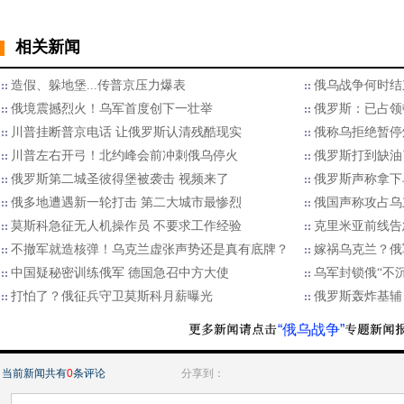
相关新闻
造假、躲地堡...传普京压力爆表
俄乌战争何时结
俄境震撼烈火！乌军首度创下一壮举
俄罗斯：已占领
川普挂断普京电话 让俄罗斯认清残酷现实
俄称乌拒绝暂停
川普左右开弓！北约峰会前冲刺俄乌停火
俄罗斯打到缺油
俄罗斯第二城圣彼得堡被袭击 视频来了
俄罗斯声称拿下
俄多地遭遇新一轮打击 第二大城市最惨烈
俄国声称攻占乌
莫斯科急征无人机操作员 不要求工作经验
克里米亚前线告
不撤军就造核弹！乌克兰虚张声势还是真有底牌？
嫁祸乌克兰？俄
中国疑秘密训练俄军 德国急召中方大使
乌军封锁俄“不
打怕了？俄征兵守卫莫斯科月薪曝光
俄罗斯轰炸基辅
“俄乌战争”
当前新闻共有
0
条评论
分享到：