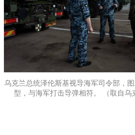
乌克兰总统泽伦斯基视导海军司令部，图
型，与海军打击导弹相符。 （取自乌