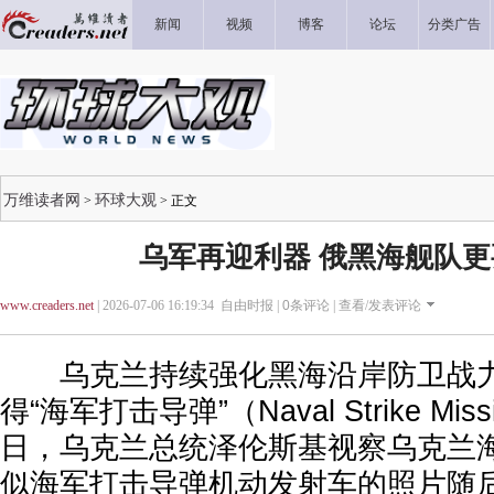
新闻
视频
博客
论坛
分类广告
万维读者网
环球大观
>
> 正文
乌军再迎利器 俄黑海舰队
www.creaders.net
| 2026-07-06 16:19:34 自由时报 |
0
条评论 |
查看/发表评论
乌克兰持续强化黑海沿岸防卫战力
得“海军打击导弹”（Naval Strike Miss
日，乌克兰总统泽伦斯基视察乌克兰
似海军打击导弹机动发射车的照片随