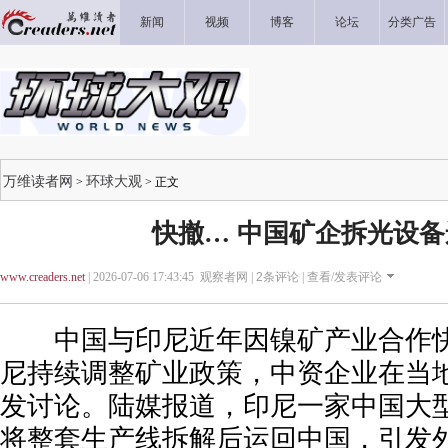
新闻
视频
博客
论坛
分类广告
万维读者网
环球大观
>
> 正文
快撤… 中国矿企拆光设
www.creaders.net
| 2026-07-06 17:43:45 观察者网 |
2
条评论 |
查看/发表评论
中国与印尼近年因镍矿产业合作快
尼持续调整矿业政策，中资企业在当
发讨论。陆媒报道，印尼一家中国大
将整套生产线拆解后运回中国，引发