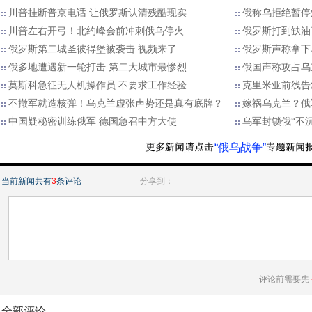
川普挂断普京电话 让俄罗斯认清残酷现实
俄称乌拒绝暂停
川普左右开弓！北约峰会前冲刺俄乌停火
俄罗斯打到缺油
俄罗斯第二城圣彼得堡被袭击 视频来了
俄罗斯声称拿下
俄多地遭遇新一轮打击 第二大城市最惨烈
俄国声称攻占乌
莫斯科急征无人机操作员 不要求工作经验
克里米亚前线告
不撤军就造核弹！乌克兰虚张声势还是真有底牌？
嫁祸乌克兰？俄
中国疑秘密训练俄军 德国急召中方大使
乌军封锁俄“不
“俄乌战争”
当前新闻共有
3
条评论
分享到：
评论前需要先
全部评论