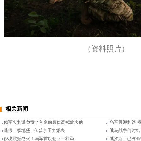
（资料照片）
相关新闻
俄军失利谁负责？普京前幕僚高喊处决他
乌军再迎利器 
造假、躲地堡...传普京压力爆表
俄乌战争何时结
俄境震撼烈火！乌军首度创下一壮举
俄罗斯：已占领