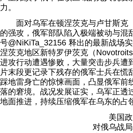
力。
面对乌军在顿涅茨克与卢甘斯克（Lu
的强攻，俄军部队陷入极端被动与混
号@NiKiTa_32156 释出的最新
涅茨克地区新特罗伊茨克（Novotroi
进攻行动遭遇惨败，大量突击步兵遭
片末段更记录下残存的俄军士兵在慌
踩地雷身亡的惊悚画面，凸显俄军前
落的窘境。战况发展证实，乌军正透
地面推进，持续压缩俄军在乌东的占
美国政府
对俄乌战局