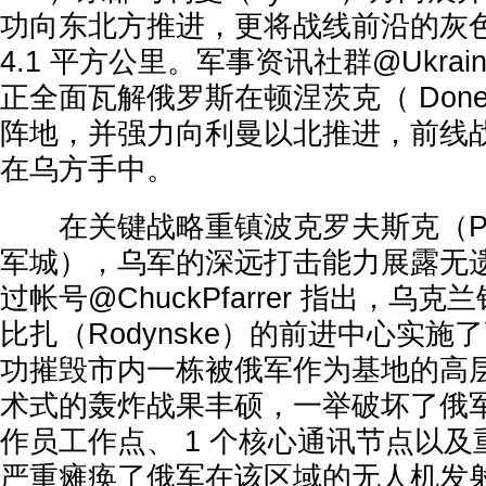
功向东北方推进，更将战线前沿的灰
4.1 平方公里。军事资讯社群@Ukrai
正全面瓦解俄罗斯在顿涅茨克（ Done
阵地，并强力向利曼以北推进，前线
在乌方手中。
在关键战略重镇波克罗夫斯克（Pok
军城），乌军的深远打击能力展露无
过帐号@ChuckPfarrer 指出，乌
比扎（Rodynske）的前进中心实
功摧毁市内一栋被俄军作为基地的高
术式的轰炸战果丰硕，一举破坏了俄军
作员工作点、 1 个核心通讯节点以
严重瘫痪了俄军在该区域的无人机发