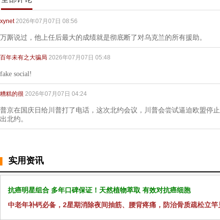
xynet
2026年07月07日 08:56
万厮说过，他上任后最大的成绩就是彻底断了对乌克兰的所有援助。
百年未有之大骗局
2026年07月07日 05:48
fake social!
糟糕的很
2026年07月07日 04:24
普京在国庆日给川普打了电话，这次北约会议，川普会尝试逼迫欧盟停止
出北约。
实用资讯
抗癌明星组合 多年口碑保证！天然植物萃取 有效对抗癌细胞
中老年补钙必备，2星期消除夜间抽筋、腰背疼痛，防治骨质疏松立竿