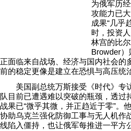
为俄军历经
攻能力已大
成果“几乎
时，投资人
林宫的比尔・
Browde
正面临来自战场、经济与国内社会的
前的稳定更像是建立在恐惧与高压统
美国副总统万斯接受《时代》专访
队目前已遭遇难以突破的瓶颈，透过
战果已“微乎其微，并正趋近于零”。
协助乌克兰强化防御工事与无人机作
线陷入僵持，也让俄军每推进一平方