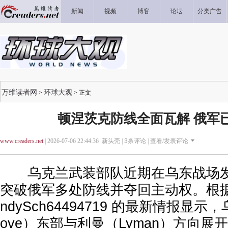
新闻
视频
博客
论坛
分类广告
万维读者网
环球大观
>
> 正文
顿涅茨克防线全面瓦解 俄军
www.creaders.net
| 2026-07-06 22:44:36 新头壳 |
3
条评论 |
查看/发表评论
乌克兰武装部队近期在乌东战场发
突破俄军多处防线并夺回主动权。根
ndySch64494719 的最新情报显
ove）东部与利曼（Lyman）方向