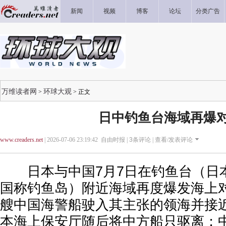
新闻
视频
博客
论坛
分类广告
万维读者网
环球大观
>
> 正文
日中钓鱼台海域再爆
www.creaders.net
| 2026-07-06 23:19:42 自由时报 |
3
条评论 |
查看/发表评论
日本与中国7月7日在钓鱼台（日
国称钓鱼岛）附近海域再度爆发海上
艘中国海警船驶入其主张的领海并接
本海上保安厅随后将中方船只驱离；