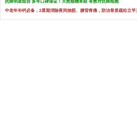
抗癌明星组合 多年口碑保证！天然植物萃取 有效对抗癌细胞
中老年补钙必备，2星期消除夜间抽筋、腰背疼痛，防治骨质疏松立竿