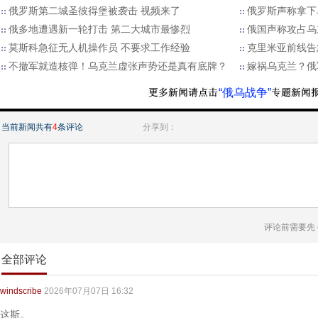
俄罗斯第二城圣彼得堡被袭击 视频来了
俄罗斯声称拿下
俄多地遭遇新一轮打击 第二大城市最惨烈
俄国声称攻占乌
莫斯科急征无人机操作员 不要求工作经验
克里米亚前线告
不撤军就造核弹！乌克兰虚张声势还是真有底牌？
嫁祸乌克兰？俄
“俄乌战争”
当前新闻共有
4
条评论
分享到：
评论前需要先
全部评论
windscribe
2026年07月07日 16:32
这斯。