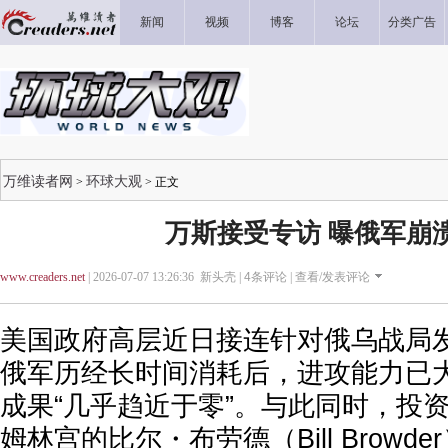
新闻
视频
博客
论坛
分类广告
万维读者网
环球大观
>
> 正文
万斯接受专访 曝俄军崩
www.creaders.net
| 2026-07-07 13:26:36 新头壳 |
4
条评论 |
查看/发表评论
美国政府高层近日接连针对俄乌战局
俄军历经长时间消耗后，进攻能力已
成果“几乎趋近于零”。与此同时，投
姆林宫的比尔・布劳德（Bill Browd