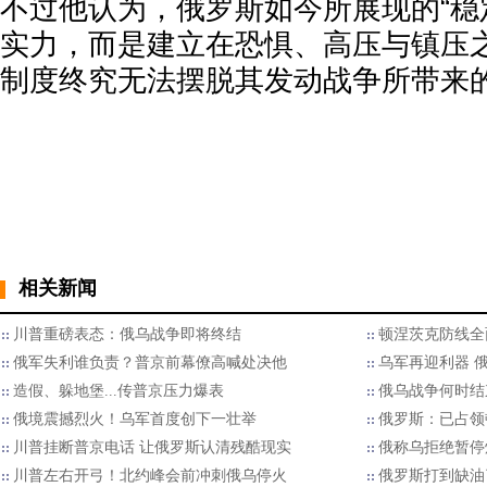
不过他认为，俄罗斯如今所展现的“稳
实力，而是建立在恐惧、高压与镇压
制度终究无法摆脱其发动战争所带来
相关新闻
川普重磅表态：俄乌战争即将终结
顿涅茨克防线全
俄军失利谁负责？普京前幕僚高喊处决他
乌军再迎利器 
造假、躲地堡...传普京压力爆表
俄乌战争何时结
俄境震撼烈火！乌军首度创下一壮举
俄罗斯：已占领
川普挂断普京电话 让俄罗斯认清残酷现实
俄称乌拒绝暂停
川普左右开弓！北约峰会前冲刺俄乌停火
俄罗斯打到缺油