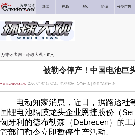
新闻
视频
博客
论坛
分类广告
万维读者网
环球大观
>
> 正文
被勒令停产！中国电池巨
www.creaders.net
| 2026-07-07 17:07:15 电动知家 |
5
条评论 |
查看/发表评论
电动知家消息，近日，据路透社等
国锂电池隔膜龙头企业恩捷股份（Semco
匈牙利的德布勒森（Debrecen）的
管部门勒令立即暂停生产活动。