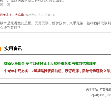
楼下川黑赶快去伊朗当神棍的人肉长城吧。
呵，呵。
百年未有之大骗局
2026年07月08日 02:47
橘帝是最愚蠢的总桶。无勇无谋，黔驴技穷，束手无策，被橘粉舔成谈判
么谈判策略？
实用资讯
抗癌明星组合 多年口碑保证！天然植物萃取 有效对抗癌细胞
中老年补钙必备，2星期消除夜间抽筋、腰背疼痛，防治骨质疏松立竿
关于本站
|
广告服
Copyright (C) 199