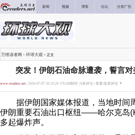
新闻
视频
博客
论坛
分类广告
万维读者网
环球大观
>
> 正文
突发！伊朗石油命脉遭袭，誓言对
www.creaders.net
| 2026-07-07 20:10:26 FX168财经 |
4
条评论 |
查看/发表评论
据伊朗国家媒体报道，当地时间周三
伊朗重要石油出口枢纽——哈尔克岛(Khar
多起爆炸声。