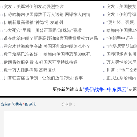
突发：美军对伊朗发动强烈空袭
突发：美国恢复
伊称哈梅内伊国葬数千万人送别 网曝惊人内情
突发！伊朗导弹
伊朗新最高领袖“神隐”引发猜测
“更年轻、强硬
“5大死穴”呈现，川普正重蹈“珍珠港”覆辙
哈梅内伊国葬3
谁在统治伊朗？新最高领袖缺席国葬背后权力迷局
“伊朗手中还有
霍尔木兹海峡争夺战 美国还能拿伊朗怎么办？
“内塔尼亚胡知
数千坟墓已准备好！ 哈梅内伊国葬恐酿3000死
国葬现场点名川
伊朗将收服务费 友好国家可享特殊待遇
万人哭悼哈米尼
数十万人捶胸痛哭 高呼复仇
川普：“他们全都
川普狂言痛击伊朗：让他们放假7天办丧事
正式送别哈梅内
“美伊战争--中东风云”
当前新闻共有
4
条评论
分享到：