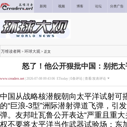
新闻
视频
博客
论坛
分类广告
万维读者网
环球大观
>
> 正文
怒了！他公开狠批中国：别把太
www.creaders.net
| 2026-07-08 09:43:06 ETtoday |
0
条评论 |
查看/发表评论
中国从战略核潜舰朝向太平洋试射可
的“巨浪-3型”洲际潜射弹道飞弹，引
弹。友邦吐瓦鲁公开表达“严重且重大
权不要将太平洋当作武器试验场；东