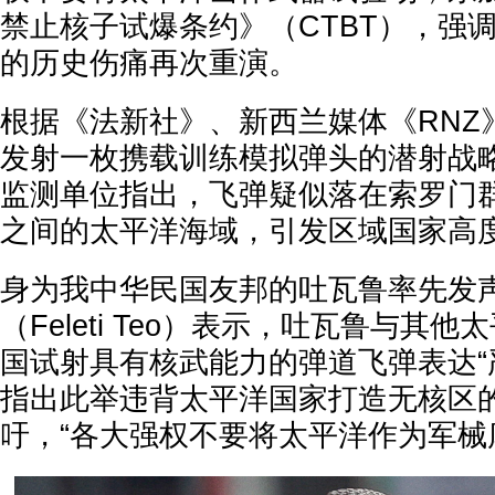
禁止核子试爆条约》（CTBT），强
的历史伤痛再次重演。
根据《法新社》、新西兰媒体《RNZ
发射一枚携载训练模拟弹头的潜射战略飞
监测单位指出，飞弹疑似落在索罗门
之间的太平洋海域，引发区域国家高
身为我中华民国友邦的吐瓦鲁率先发
（Feleti Teo）表示，吐瓦鲁与其
国试射具有核武能力的弹道飞弹表达“
指出此举违背太平洋国家打造无核区
吁，“各大强权不要将太平洋作为军械