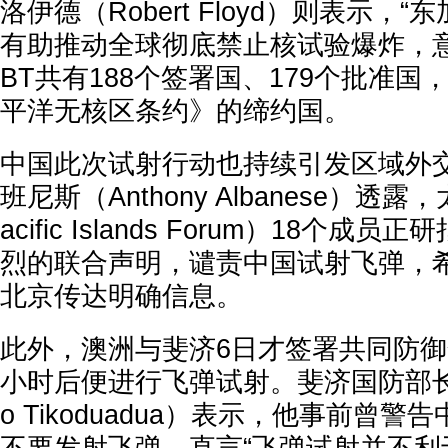
洛伊德（Robert Floyd）则表示，
有助推动全球彻底禁止核试验爆炸，意
BT共有188个签署国、179个批准
平洋无核区条约》的缔约国。
中国此次试射行动也持续引发区域外
班尼斯（Anthony Albanese）透
acific Islands Forum）18个
烈的联合声明，谴责中国试射飞弹，
北京传达明确信息。
此外，澳洲与斐济6日才签署共同防
小时后便进行飞弹试射。斐济国防部长
o Tikoduadua）表示，他事前曾