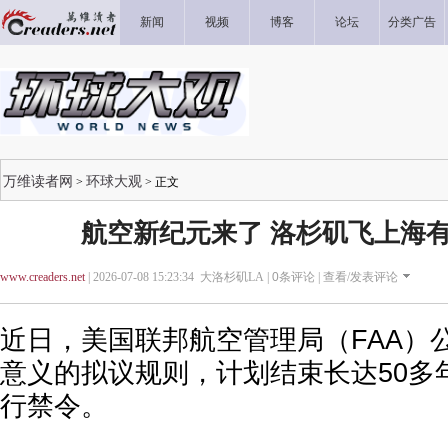
新闻
视频
博客
论坛
分类广告
万维读者网
环球大观
>
> 正文
航空新纪元来了 洛杉矶飞上海有
www.creaders.net
| 2026-07-08 15:23:34 大洛杉矶LA |
0
条评论 |
查看/发表评论
近日，美国联邦航空管理局（FAA）
意义的拟议规则，计划结束长达50多
行禁令。