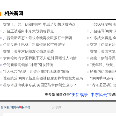
相关新闻
突发！川普：伊朗刚刚打电话迫切想达成协议
川普疯狂发帖 
川普正被逼向中东大战的临界点
川普痛骂伊朗“人
川普最新表态：最快今晚再次狠狠打击伊朗
中东战火再起 
伊朗反击！巴林、科威特响起空袭警报
突发！伊朗石油
突发：美军对伊朗发动强烈空袭
突发：美国恢复
伊称哈梅内伊国葬数千万人送别 网曝惊人内情
突发！伊朗导弹
伊朗新最高领袖“神隐”引发猜测
“更年轻、强硬
“5大死穴”呈现，川普正重蹈“珍珠港”覆辙
哈梅内伊国葬3
谁在统治伊朗？新最高领袖缺席国葬背后权力迷局
“伊朗手中还有
霍尔木兹海峡争夺战 美国还能拿伊朗怎么办？
“内塔尼亚胡知
“美伊战争--中东风云”
当前新闻共有
0
条评论
分享到：