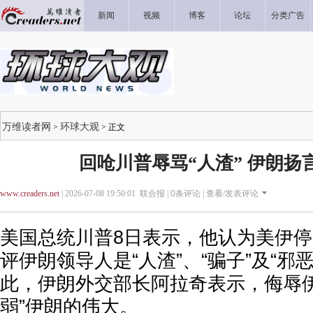
新闻
视频
博客
论坛
分类广告
万维读者网
环球大观
>
> 正文
回呛川普辱骂“人渣” 伊朗扬
www.creaders.net
| 2026-07-08 19:50:01 联合报 |
0
条评论 |
查看/发表评论
美国总统川普8日表示，他认为美伊
评伊朗领导人是“人渣”、“骗子”及“邪
此，伊朗外交部长阿拉奇表示，侮辱伊
弱”伊朗的伟大。