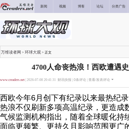
新闻
视频
博客
论坛
分类广告
万维读者网
环球大观
>
> 正文
4700人命丧热浪！西欧遭遇
www.creaders.net
| 2026-07-08 20:41:31 财讯快报 |
0
条评论 |
查看/发表评论
西欧今年6月创下有纪录以来最热纪
热浪不仅刷新多项高温纪录，更造成数
气候监测机构指出，随着全球暖化持
面临更频繁、更持久且影响范围更广