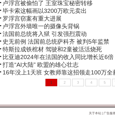
卢浮宫被偷怕了 王室珠宝秘密转移
毕卡索这幅画以3200万欧元卖出
罗浮宫窃案有重大进展
卢浮宫外墙唯一的摄像头背锅
法国前总统将入狱 引发强烈震动
史无前例 法国前总统萨科齐 被判5年监禁
特斯拉成铁棺材 驾驶和2童被活活烧死
比亚迪2024年在法国的收入同比增长近6倍
打造“AI大陆” 欧盟的雄心壮志
16年没上1天班 女教师靠这招领走100万全
1
2
3
4
5
关于本站
|
广告服