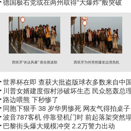
德国极右党或在两州取得“大爆炸”般突破
西班牙“休达风暴” 谁在推波助
西班牙为何突然爆发边境危机
澜？
世界杯在即 查获大批盗版球衣多数来自中
川普女婿建度假村涉破坏生态 民众怒轰总
路边喂熊 下秒惨了
同胞下狠手 38 岁华男惨死 网友气得拍桌子
波音787客机 停靠登机门时 前起落架突然
巴黎街头爆大规模冲突 2.2万警力出动