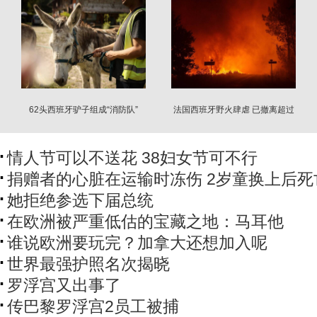
62头西班牙驴子组成“消防队”
法国西班牙野火肆虐 已撤离超过
22万人
情人节可以不送花 38妇女节可不行
捐赠者的心脏在运输时冻伤 2岁童换上后死
她拒绝参选下届总统
在欧洲被严重低估的宝藏之地：马耳他
谁说欧洲要玩完？加拿大还想加入呢
世界最强护照名次揭晓
罗浮宫又出事了
传巴黎罗浮宫2员工被捕