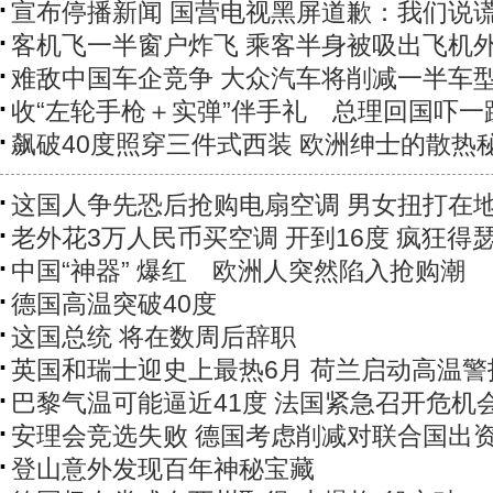
宣布停播新闻 国营电视黑屏道歉：我们说
客机飞一半窗户炸飞 乘客半身被吸出飞机
难敌中国车企竞争 大众汽车将削减一半车
收“左轮手枪＋实弹”伴手礼 总理回国吓一
飙破40度照穿三件式西装 欧洲绅士的散热
这国人争先恐后抢购电扇空调 男女扭打在
老外花3万人民币买空调 开到16度 疯狂得
中国“神器” 爆红 欧洲人突然陷入抢购潮
德国高温突破40度
这国总统 将在数周后辞职
英国和瑞士迎史上最热6月 荷兰启动高温警
巴黎气温可能逼近41度 法国紧急召开危机
安理会竞选失败 德国考虑削减对联合国出
登山意外发现百年神秘宝藏