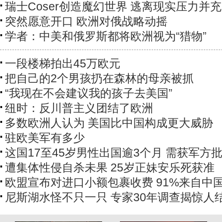
瑞士Coser创造魔幻世界 逃离现实压力并
突然愿意开口 欧洲对俄战略动摇
学者：中美和俄罗斯都将欧洲视为“猎物”
一段楼梯拍出45万欧元
把自己的2个男孩扔在森林的母亲被抓
“我现在不会建议我的孩子去美国”
纽时：反川普主义团结了欧洲
多数欧洲人认为 美国比中国构成更大威胁
驻欧美军有多少
这国17至45岁男性出国逾3个月 需获军方
遭集体性侵自杀未果 25岁正妹安乐死获准
欧盟宣布对进口小额包裹收费 91%来自中
尼斯湖水怪不只一只 专家30年调查揭惊人