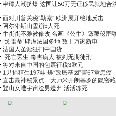
申请人潮挤爆 这国让50万无证移民就地合
面对川普关税“勒索” 欧洲展开绝地反击
阿尔卑斯山雪崩5人死
牛蛋蛋不雅被修改 名画《公牛》隐藏秘密
“戈雷蒂”肆虐法国多地 数十万家断电
法国人圣诞狂扫中国货
“死亡医生”毒害病人 被判无期徒刑
将对来自中国的包裹征税3欧元
1男捐精生197娃 爆“致癌基因”害67童患癌
直击最神秘景点 大师米开朗基罗的隐密藏
登山女遭宇宙渣男遗弃 活活冻死