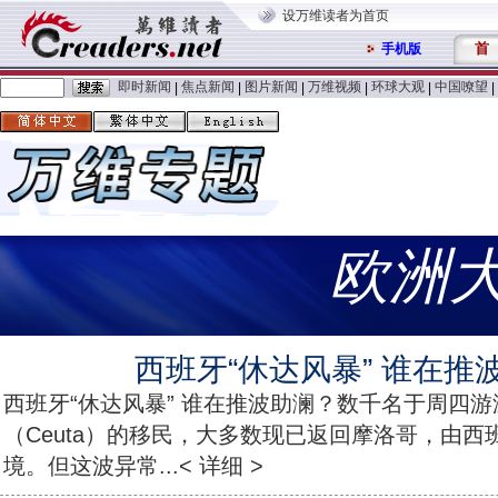
设万维读者为首页
首
手机版
即时新闻
焦点新闻
图片新闻
万维视频
环球大观
中国嘹望
|
|
|
|
|
|
欧洲
西班牙“休达风暴” 谁在推
西班牙“休达风暴” 谁在推波助澜？数千名于周四
（Ceuta）的移民，大多数现已返回摩洛哥，由
境。但这波异常...< 详细 >