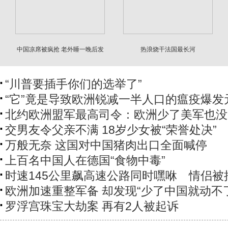
中国凉席被疯抢 老外睡一晚后发
热浪烧干法国最长河
出灵魂拷问
“川普要插手你们的选举了”
“它”竟是导致欧洲锐减一半人口的瘟疫爆发
北约欧洲盟军最高司令：欧洲少了美军也没
交男友令父亲不满 18岁少女被“荣誉处决”
万般无奈 这国对中国猪肉出口全面喊停
上百名中国人在德国“食物中毒”
时速145公里飙高速公路同时嘿咻 情侣被
欧洲加速重整军备 却发现“少了中国就动不
罗浮宫珠宝大劫案 再有2人被起诉