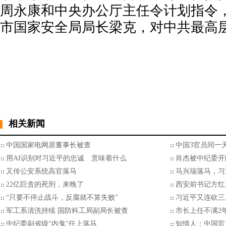
周永康和中央办公厅主任令计划指令
市国家安全局局长梁克，对中共最高
相关新闻
中国国家电网原董事长被查
中国3官员同一
用AI识别对习近平的忠诚 意味着什么
肖杰被中纪委开
又传公安系统高官落马
马兴瑞落马，习
22亿巨贪的死刑，来晚了
西安前书记方红
“只要不停止战斗，反腐就不算失败”
习近平又连砍三
军工系清洗持续 国防科工局副局长被查
市长上任不满2
中纪委副省级“内鬼”任上落马
知情人：中国官