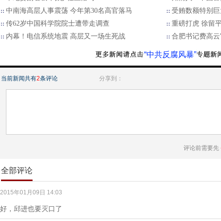
中南海高层人事震荡 今年第30名高官落马
受贿数额特别巨
传62岁中国科学院院士遭带走调查
重磅打虎 徐留
内幕！电信系统地震 高层又一场生死战
合肥书记费高云
“中共反腐风暴”
当前新闻共有
2
条评论
分享到：
评论前需要先
全部评论
2015年01月09日 14:03
好，邱进也要灭口了