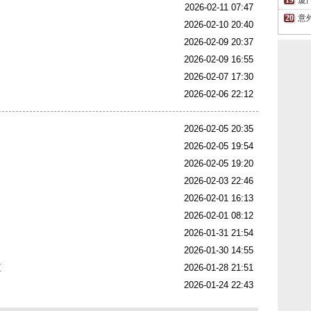
2026-02-11 07:47
意
2026-02-10 20:40
2026-02-09 20:37
2026-02-09 16:55
2026-02-07 17:30
2026-02-06 22:12
2026-02-05 20:35
2026-02-05 19:54
2026-02-05 19:20
2026-02-03 22:46
2026-02-01 16:13
2026-02-01 08:12
2026-01-31 21:54
2026-01-30 14:55
查
2026-01-28 21:51
2026-01-24 22:43