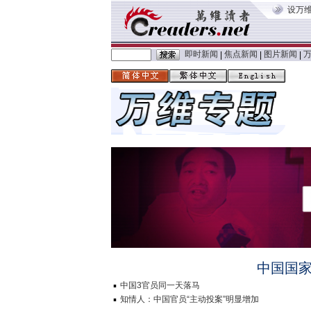
设万
即时新闻
焦点新闻
图片新闻
|
|
|
中国国
中国3官员同一天落马
知情人：中国官员“主动投案”明显增加