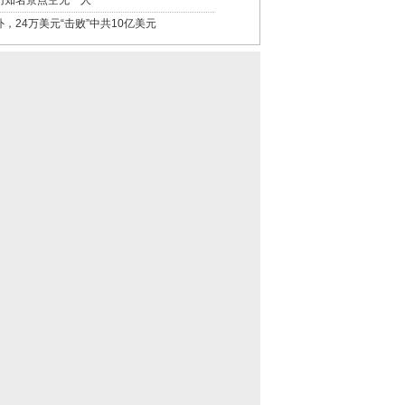
外，24万美元“击败”中共10亿美元