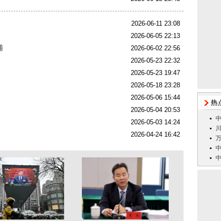
2026-06-11 23:08
2026-06-05 22:13
捕
2026-06-02 22:56
2026-05-23 22:32
2026-05-23 19:47
2026-05-18 23:28
2026-05-06 15:44
2026-05-04 20:53
2026-05-03 14:24
2026-04-24 16:42