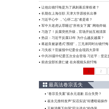
让他出镜忏悔是为了讽刺幕后掌权者？
长期在上海任职 天津大学原校长出事
习近平心中 ，“心怀二志”者是谁？
军中大老虎认罪睡过“所有女下属” 网络炸锅
习急了！反腐突然升级，官场开始互相清算
热议：习近平反腐13年 为什么越反越腐？
蒋超良被渗透式“围猎”，三兄弟同时出镜忏悔
习失权？官媒报中纪委全会现四大异常
中共20届中纪委五次全会登场 习近平：坚定
前农业部长唐仁健 在央视镜头前忏悔
1
2
最高法卷宗丢失
“卷宗丢失案”崔永元道歉 后台失势？
崔永元推特发声"实话实说"却遭暗箱操作
王林清撕下中国"司法进步"的伪装