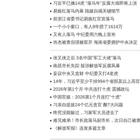
习近平已擒14虎 “落马年”反腐大戏即将上演
易炼红落马内幕 陆媒自揭关键细节
前浙江省委书记易炼红官宣落马
一个小小窗口，有人8年捞了1614万
又有人落马 中纪委周六晚上宣布
肖杰被查倪强被双开 海南省委拥护中央决定
张又侠之后 3名中国“军工大佬”落马
南昌市长失踪 疑涉解放军反腐风暴
妄议中央又贪财 中纪委又打4老虎
14年，习近平至少干掉994个省部及以上高官
2026年第1个月 中共连打十虎 震撼政坛
中国官媒：2026第1个月连打“十虎”
习亲自提拔24个亿元贪官 酿7大问题
终究没能躲过，习家军大员进去了
难兄难弟！市长批落马副市长，次日自己被
《解放军报》连发多篇文章