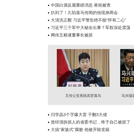
中国白酒反腐重磅消息 蒋焰被查
扒到了！久陷落马传闻的他现身两会
大清洗正酣 习近平警告绝不能“怀有二心”
习近平三个军中大秘全出事？军权深处震荡
网传五粮液董事长被抓
又传公安系统高官落马
马兴瑞
闫学晶3个字爆大雷 干翻3大佬
曾经强拆抓人的省委书记，终于自己被抓了
大搞“家族式”腐败 他被开除党籍