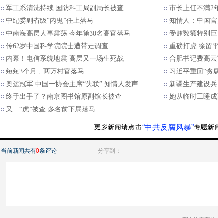
军工系清洗持续 国防科工局副局长被查
市长上任不满2
中纪委副省级“内鬼”任上落马
知情人：中国官
中南海高层人事震荡 今年第30名高官落马
受贿数额特别巨
传62岁中国科学院院士遭带走调查
重磅打虎 徐留
内幕！电信系统地震 高层又一场生死战
合肥书记费高云
短短3个月，两万村官落马
习近平重回“贪
奥运冠军 中国一协会主席“失联” 知情人发声
新疆生产建设兵
终于出手了？南京图书馆原副馆长被查
她从临时工睡成
又一“虎”被查 多名前下属落马
“中共反腐风暴”
当前新闻共有
0
条评论
分享到：