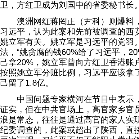
卫，方红卫成为刘国中的省委秘书长
澳洲网红蒋罔正（尹科）则爆料，
习远平，认为此案和先前被调查的西
姚立军有关。姚立军是习远平的党羽
法，“姚贪腐的钱60%给了习远平，2
己拿20%，姚立军曾向方红卫香港账户
按照姚立军分赃比例，习远平应该拿了
己留了1.8亿。
中国问题专家横河在节目中表示，
证实，但在中共官场上，高官家乡官
浪是常态，往往是通过高官的家人实
纪委调查的，此案或超出了陕西，直