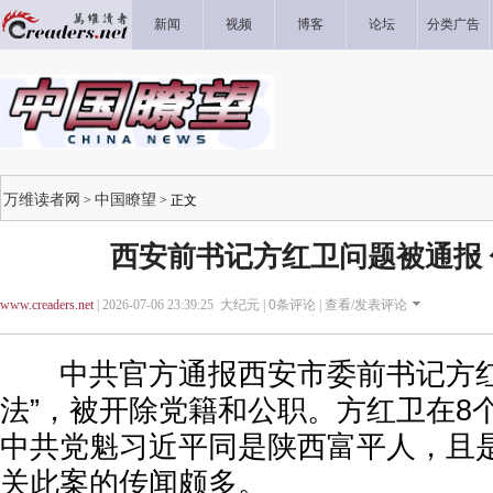
新闻
视频
博客
论坛
分类广告
万维读者网
中国瞭望
>
> 正文
西安前书记方红卫问题被通报
www.creaders.net
| 2026-07-06 23:39:25 大纪元 |
0
条评论 |
查看/发表评论
中共官方通报西安市委前书记方红
法”，被开除党籍和公职。方红卫在8
中共党魁习近平同是陕西富平人，且
关此案的传闻颇多。