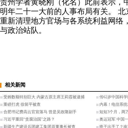
贵州学者黄晓刚（化名）此前表示，
明年二十一大前的人事布局有关。 北
重新清理地方官场与各系统利益网络
与政治站队。
相关新闻
受贿数额特别巨大 内蒙古原主席王莉霞被逮捕
传62岁中国科
重磅打虎 徐留平被查
内幕！电信系统
合肥书记费高云官宣落马 曾是吴政隆副手
短短3个月，两
习近平重回“贪腐治国”之路？
奥运冠军 中国一
新疆生产建设兵团建工集团原董事长被查
终于出手了？南