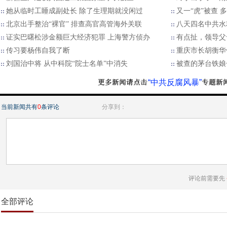
她从临时工睡成副处长 除了生理期就没闲过
又一“虎”被查 
北京出手整治“裸官” 排查高官高管海外关联
八天四名中共水
证实巴曙松涉金额巨大经济犯罪 上海警方侦办
有点扯，领导父
传习要杨伟自我了断
重庆市长胡衡华
刘国治中将 从中科院“院士名单”中消失
被查的茅台铁娘
“中共反腐风暴”
当前新闻共有
0
条评论
分享到：
评论前需要先
全部评论