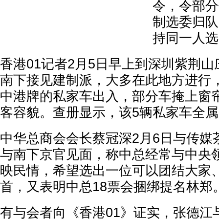
令，令部分
制选委归队
持同一人选
香港01记者2月5日早上到深圳紫荆
南下接见建制派，大多在此地方进行
中港牌的私家车出入，部分车掩上窗
客容貌。查册显示，该5辆私家车全
中华总商会会长蔡冠深2月6日与传媒
与南下京官见面，称中总经常与中央
映民情，希望选出一位可以团结大家
首，又表明中总18票会捆绑提名林郑
有与会者向《香港01》证实，张德江