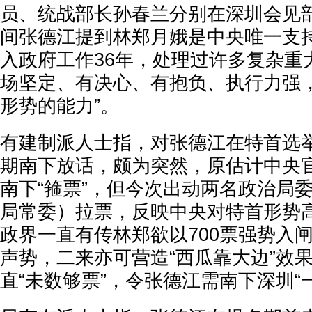
员、统战部长孙春兰分别在深圳会见
间张德江提到林郑月娥是中央唯一支
入政府工作36年，处理过许多复杂重
场坚定、有决心、有抱负、执行力强，
形势的能力”。
有建制派人士指，对张德江在特首选
期南下放话，颇为突然，原估计中央
南下“箍票”，但今次出动两名政治局
局常委）拉票，反映中央对特首形势
政界一直有传林郑欲以700票强势入
声势，二来亦可营造“西瓜靠大边”效
直“未数够票”，令张德江需南下深圳“