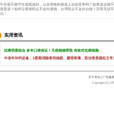
中共就不能守住底线就好，让合资格的候选人自由竞争吗？如果连这都不
真普选？如何让香港民众不走向港独，台湾民众不走向台独？言而无信不
法！
实用资讯
抗癌明星组合 多年口碑保证！天然植物萃取 有效对抗癌细胞
中老年补钙必备，2星期消除夜间抽筋、腰背疼痛，防治骨质疏松立竿
关于本站
|
广告服
Copyright (C) 199