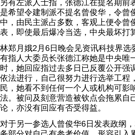
另有左派人士指，张德江在提名期前
是希望令建制派不提名曾俊华，令曾
中，由民主派占多数，客观上便令曾
表，即使最后爆冷当选，中央最坏打
林郑月娥2月6日晚会见资讯科技界选
有指人大委员长张德江称她是中央唯
时，她回应指过去多日已反覆公开强
依法进行，自己很努力进行选举工程
民，她看不到任何一个人或机构可影
法。被问及刻意营造被钦点会拖累自
论，亦没有回应有否受得益。
对于另一参选人曾俊华6日发表政纲
务部分对自己有参考价值，形容引入