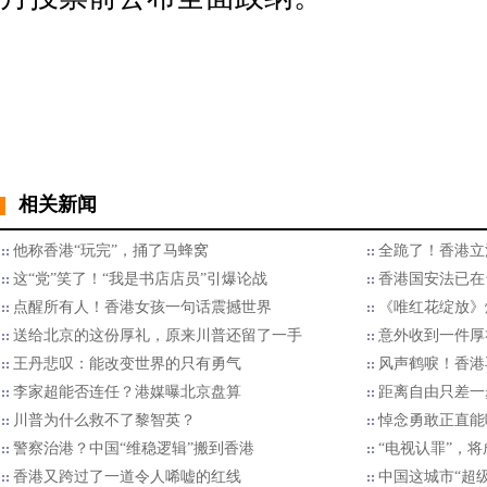
相关新闻
他称香港“玩完”，捅了马蜂窝
全跪了！香港立
这“党”笑了！“我是书店店员”引爆论战
香港国安法已在
点醒所有人！香港女孩一句话震撼世界
《唯红花绽放》
送给北京的这份厚礼，原来川普还留了一手
意外收到一件厚
王丹悲叹：能改变世界的只有勇气
风声鹤唳！香港
李家超能否连任？港媒曝北京盘算
距离自由只差一
川普为什么救不了黎智英？
悼念勇敢正直能
警察治港？中国“维稳逻辑”搬到香港
“电视认罪”，
香港又跨过了一道令人唏嘘的红线
中国这城市“超