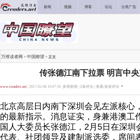
新闻
视频
博客
论坛
分类广告
万维读者网
中国瞭望
>
> 正文
传张德江南下拉票 明言中
www.creaders.net
| 2017-02-06 16:07:56 多维新闻 |
2
条评论 |
查看/发表评论
北京高层日内南下深圳会见左派核心
的最新指示。消息证实，身兼港澳工
国人大委员长张德江，2月5日在深圳
代表、社团领导及建制派选委，席间