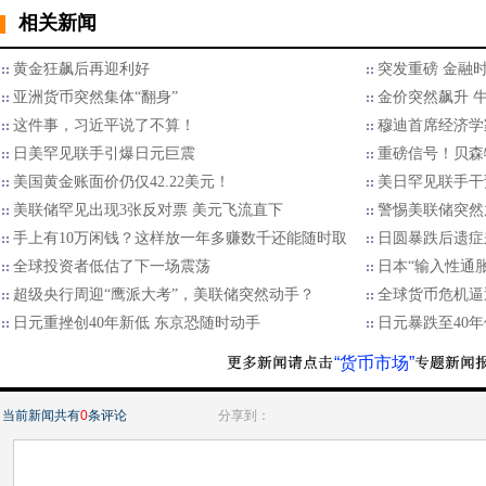
相关新闻
黄金狂飙后再迎利好
突发重磅 金融
亚洲货币突然集体“翻身”
金价突然飙升 
这件事，习近平说了不算！
穆迪首席经济学
日美罕见联手引爆日元巨震
重磅信号！贝森
美国黄金账面价仍仅42.22美元！
美日罕见联手干
美联储罕见出现3张反对票 美元飞流直下
警惕美联储突然
手上有10万闲钱？这样放一年多赚数千还能随时取
日圆暴跌后遗症
全球投资者低估了下一场震荡
日本“输入性通
超级央行周迎“鹰派大考”，美联储突然动手？
全球货币危机逼
日元重挫创40年新低 东京恐随时动手
日元暴跌至40年
“货币市场”
当前新闻共有
0
条评论
分享到：