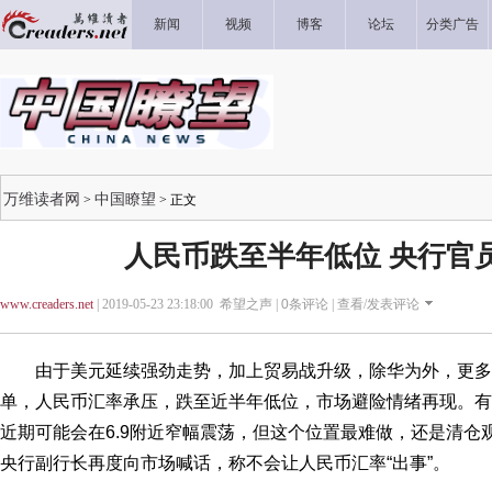
新闻
视频
博客
论坛
分类广告
万维读者网
中国瞭望
>
> 正文
人民币跌至半年低位 央行官
www.creaders.net
| 2019-05-23 23:18:00 希望之声 |
0
条评论 |
查看/发表评论
由于美元延续强劲走势，加上贸易战升级，除华为外，更多
单，人民币汇率承压，跌至近半年低位，市场避险情绪再现。有
近期可能会在6.9附近窄幅震荡，但这个位置最难做，还是清仓
央行副行长再度向市场喊话，称不会让人民币汇率“出事”。