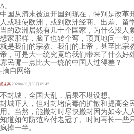
Δ。
中国从清末被迫开国到现在，特别是改革
人或驻使欧洲，或到欧洲经商、出差、留
当的欧洲居然有几十个国家，为什么没人
想家那样，脑子也转个弯，顶真地问一句
就是我们的宗教、我们的上帝，甚至比宗
帝，可是大一统究竟给我们带来了什么好
寡民哪一点比大一统的中国人过得差？
-摘自网络
甫志高
2020年01月28日 09:45
不封城，全国大乱，后果不堪设想。
封城吓人，但对封堵病毒的扩散和提高全
用。当然，能撤封时尽快撤封因为如今人
知道如何防范应付老冠了。时间再长一些
疯掉一半。