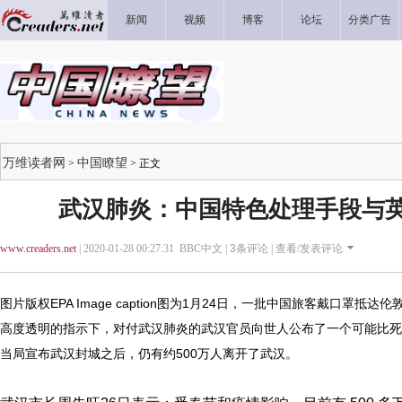
新闻
视频
博客
论坛
分类广告
万维读者网
中国瞭望
>
> 正文
武汉肺炎：中国特色处理手段与英
www.creaders.net
| 2020-01-28 00:27:31 BBC中文 |
3
条评论 |
查看/发表评论
图片版权EPA Image caption图为1月24日，一批中国旅客戴口罩抵
高度透明的指示下，对付武汉肺炎的武汉官员向世人公布了一个可能比死
当局宣布武汉封城之后，仍有约500万人离开了武汉。