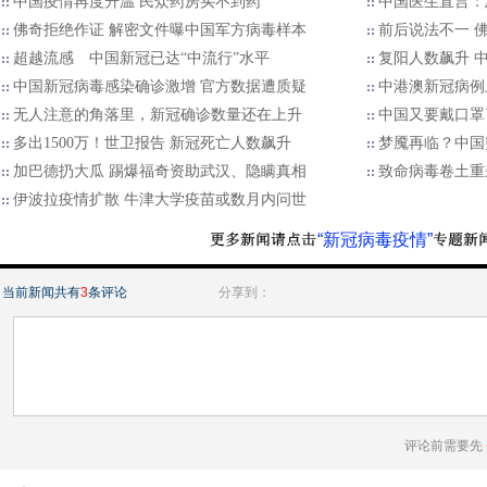
中国疫情再度升温 民众药房买不到药
中国医生直言：
佛奇拒绝作证 解密文件曝中国军方病毒样本
前后说法不一 
超越流感 中国新冠已达“中流行”水平
复阳人数飙升 
中国新冠病毒感染确诊激增 官方数据遭质疑
中港澳新冠病例
无人注意的角落里，新冠确诊数量还在上升
中国又要戴口罩
多出1500万！世卫报告 新冠死亡人数飙升
梦魇再临？中国
加巴德扔大瓜 踢爆福奇资助武汉、隐瞒真相
致命病毒卷土重
伊波拉疫情扩散 牛津大学疫苗或数月内问世
“新冠病毒疫情”
当前新闻共有
3
条评论
分享到：
评论前需要先