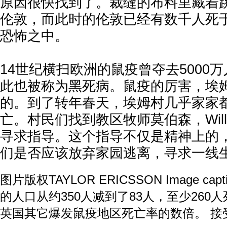
原因很快找到了。裁缝的布料里藏着
伦敦，而此时的伦敦已经有数千人死
恐怖之中。
14世纪横扫欧洲的鼠疫曾夺去5000
此也被称为黑死病。鼠疫的厉害，埃
的。到了转年春天，埃姆村几乎家家
亡。村民们找到教区牧师莫伯森，Willia
寻求指导。这个指导不仅是精神上的
们是否应该放弃家园逃离，寻求一线
图片版权TAYLOR ERICSSON Image c
的人口从约350人减到了83人，至少260
英国其它爆发鼠疫地区死亡率的数倍。 接