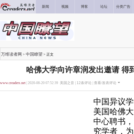
新闻
视频
博客
论坛
分类广告
万维读者网
中国瞭望
>
> 正文
哈佛大学向许章润发出邀请 得
www.creaders.net
| 2020-08-20 07:52:39 美国之音 |
12
条评论 |
查看/发表评论
中国异议学
美国哈佛大
中心聘书，
究学者，为