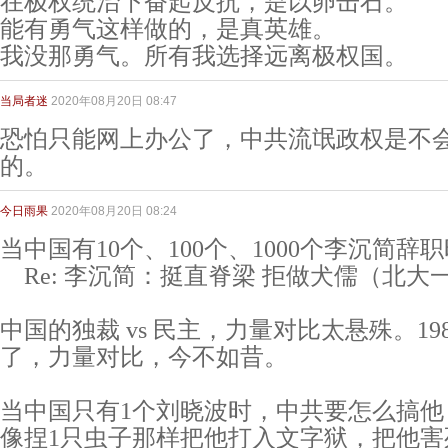
在极权统治下奋起反抗，是以卵击石。
能有勇气这样做的，是真英雄。
我没那勇气。所有我选择远离极权国。
当局者迷
2020年08月20日 08:47
恐怕只能网上办公了，中共流氓政权是不
的。
今日雨果
2020年08月20日 08:24
当中国有10个、100个、1000个李沉简辞
Re: 李沉简：挺直脊梁 拒做犬儒（北大
中国的独裁 vs 民主，力量对比太悬殊。1989-
了，力量对比，今不如昔。
当中国只有1个刘晓波时，中共要怎么搞他
像捏1只虫子那样把他打入文字狱，把他害