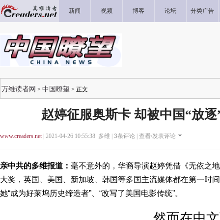
新闻
视频
博客
论坛
分类广告
万维读者网
中国瞭望
>
> 正文
赵婷征服奥斯卡 却被中国“放逐
www.creaders.net
| 2021-04-26 10:55:38 多维 |
3
条评论 |
查看/发表评论
亲中共的多维报道：
毫不意外的，华裔导演赵婷凭借《无依之地
大奖，英国、美国、新加坡、韩国等多国主流媒体都在第一时间
她“成为好莱坞历史缔造者”、“改写了美国电影传统”。
然而在中文