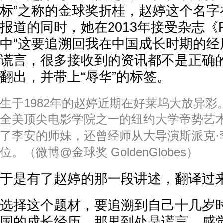
标”之称的金球奖折桂，赵婷这个名字
报道的同时，她在2013年接受杂志《Fi
中“这要追溯回我在中国成长时期的经
谎言，很多接收到的资讯都不是正确的
翻出，并带上“辱华”的标签。
生于1982年的赵婷近期在好莱坞大放异彩。
全美顶尖电影学院之一的纽约大学帝势艺
了李安的师妹，还曾经师从大导演斯派克·
位。（微博@金球奖 GoldenGlobes）
于是有了赵婷的那一段讲述，翻译过
选择这个题材，要追溯到自己十几岁时（
国的成长经历，那里到处是谎言，感