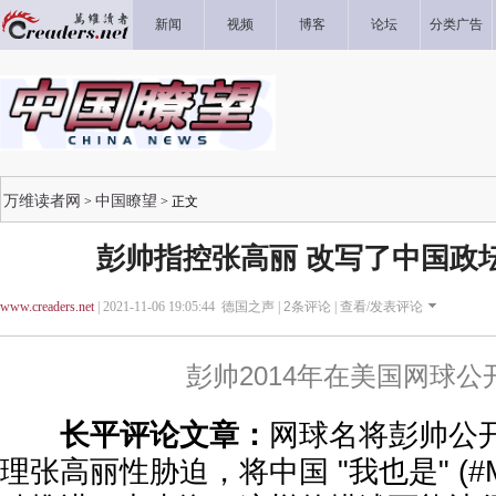
新闻
视频
博客
论坛
分类广告
万维读者网
中国瞭望
>
> 正文
彭帅指控张高丽 改写了中国政坛
www.creaders.net
| 2021-11-06 19:05:44 德国之声 |
2
条评论 |
查看/发表评论
彭帅2014年在美国网球公
长平评论文章：
网球名将彭帅公
理张高丽性胁迫，将中国 "我也是" (#M