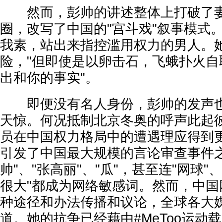
然而，彭帅的讲述整体上打破了妻
圈，改写了中国的"宫斗戏"叙事模式
我素，站出来指控滥用权力的男人。
险，"但即使是以卵击石，飞蛾扑火自
出和你的事实"。
即便没有名人身份，彭帅的发声也
天惊。何况抵制北京冬奥的呼声此起
员在中国权力格局中的遭遇理应得到
引发了中国最大规模的言论审查事件之
帅"、"张高丽"、"瓜"，甚至连"网球"
很大"都成为网络敏感词。然而，中国
种途径和办法传播和议论，全球各大
道。她的抗争已经藉由#MeToo运动