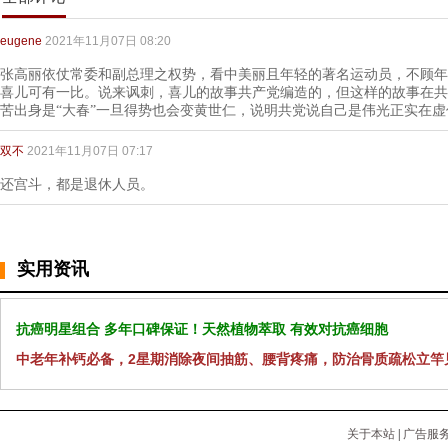
eugene
2021年11月07日 08:20
张高丽依仗常委和副总理之权势，看中美丽且年轻的著名运动员，不顾年
喜儿可有一比。说来讽刺，喜儿的故事共产党编造的，但这样的故事在共
苦出身是“大春”一旦得势也会变黄世仁，说明共党说自己是伟光正实在
双不
2021年11月07日 07:17
还宫斗，都是退休人员。
实用资讯
抗癌明星组合 多年口碑保证！天然植物萃取 有效对抗癌细胞
中老年补钙必备，2星期消除夜间抽筋、腰背疼痛，防治骨质疏松立竿
关于本站
|
广告服