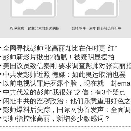
WTA主席：仍冀北京对彭帅的指
彭帅事件一周年 国际社会呼吁中
控进行调查
国展开调查
全网寻找彭帅 张高丽却比在任时更“红”
彭帅新影片揪出2猫腻！被疑明显摆拍
美国议员致信秦刚 要求调查彭帅对张高丽
中共发彭帅近照 德媒：如此奥运取消也罢
以前电视认罪好歹露个脸，现在就一封emai
中共代发的彭帅“我很好”之信：有3个疑点
闲扯中共的淫秽政治：他们乐意重用好色之
彭帅爆料后失踪，国际网协首发声：全面调
彭帅指控张高丽，新增多少敏感词？