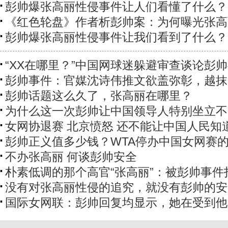
彭帅爆张高丽性侵事件让人们看懂了什么？
《红色轮盘》作者析彭帅案：为何曝光张高
彭帅爆张高丽性侵事件让我们看到了什么？
“XX在哪里？”中国网球迷躲避审查谈论彭
彭帅事件：官媒沈诗伟推文欲盖弥彰，越抹
彭帅话题这么久了，张高丽在哪里？
为什么这一次彭帅让中国领导人特别坐立不
女网协退赛 北京愤怒 还不能让中国人民知
彭帅正义值多少钱？WTA停办中国女网赛
不办张高丽 何谈彭帅安全
朴素低调的那个高官“张高丽”：被彭帅事件
没有对张高丽性侵的追究，就没有彭帅的安
国际女网联：彭帅回复均显示，她在受到他