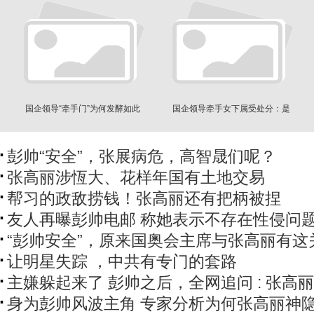
国企领导“牵手门”为何发酵如此
国企领导牵手女下属受处分：是
快？
张高丽就没事
彭帅“安全”，张展病危，高智晟们呢？
张高丽涉恆大、花样年国有土地交易
帮习的政敌捞钱！张高丽还有把柄被捏
友人再曝彭帅电邮 称她表示不存在性侵问
“彭帅安全”，原来国奥会主席与张高丽有这
让明星失踪 ，中共有专门的套路
主嫌躲起来了 彭帅之后，全网追问 : 张高丽
身为彭帅风波主角 专家分析为何张高丽神