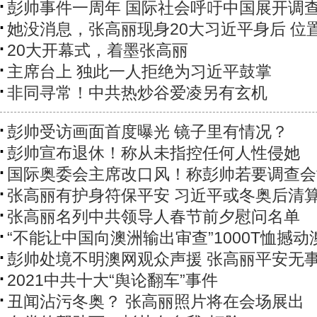
彭帅事件一周年 国际社会呼吁中国展开调
她没消息，张高丽现身20大习近平身后 位
20大开幕式，着墨张高丽
主席台上 独此一人拒绝为习近平鼓掌
非同寻常！中共热炒谷爱凌另有玄机
彭帅受访画面首度曝光 镜子里有情况？
彭帅宣布退休！称从未指控任何人性侵她
国际奥委会主席改口风！称彭帅若要调查会
张高丽有护身符保平安 习近平或冬奥后清
张高丽名列中共领导人春节前夕慰问名单
“不能让中国向澳洲输出审查”1000T恤撼动
彭帅处境不明澳网观众声援 张高丽平安无
2021中共十大“舆论翻车”事件
丑闻沾污冬奥？ 张高丽照片将在会场展出