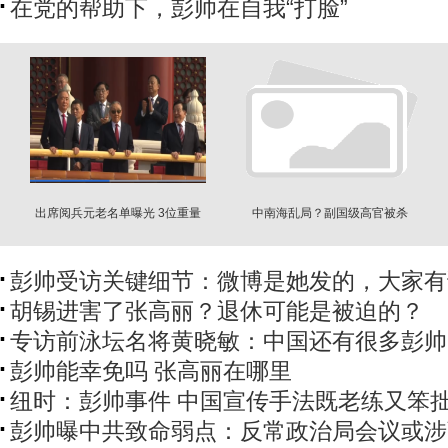
在党的帮助下，彭帅在自我“打脸”
出席阅兵元老名单曝光 3位重量
中南海乱局？副国级高官被杀
级缺席
案，为何突遭炒作
彭帅受访关键细节：微博是她发的，大家有
胡锡进害了张高丽？退休可能是被迫的？
专访前泳坛名将黄晓敏：中国还有很多彭帅
彭帅能幸免吗 张高丽在哪里
纽时：彭帅事件 中国宣传手法既老练又笨
彭帅曝中共致命弱点：反常政治局会议或涉