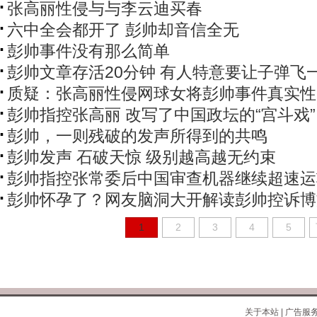
张高丽性侵与与李云迪买春
六中全会都开了 彭帅却音信全无
彭帅事件没有那么简单
彭帅文章存活20分钟 有人特意要让子弹飞
质疑：张高丽性侵网球女将彭帅事件真实性
彭帅指控张高丽 改写了中国政坛的“宫斗戏”
彭帅，一则残破的发声所得到的共鸣
彭帅发声 石破天惊 级别越高越无约束
彭帅指控张常委后中国审查机器继续超速运
彭帅怀孕了？网友脑洞大开解读彭帅控诉博
1
2
3
4
5
关于本站
|
广告服