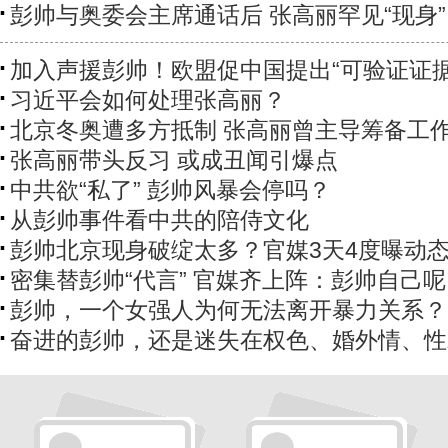
彭帅与奥委会主席通话后 张高丽罕见“现身”
加入声援彭帅！欧盟促中国提出“可验证证据
习近平会如何处理张高丽？
北京冬奥遭多方抵制 张高丽曾主导筹备工
​张高丽带头反习 或成丑闻引爆点
中共欲“私了” 彭帅风暴会停吗？
从彭帅事件看中共的陪侍文化
彭帅北京现身破绽太多？官媒3天4度曝动
密集替彭帅“代言” 官媒齐上阵：彭帅自己
彭帅，一个女强人为何无法离开暴力关系？
奋进的彭帅，还是迷失在权色、婚外情、性