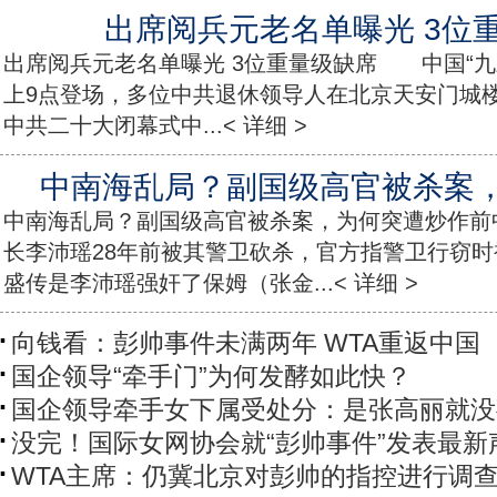
出席阅兵元老名单曝光 3位
出席阅兵元老名单曝光 3位重量级缺席 中国“九
上9点登场，多位中共退休领导人在北京天安门城楼
中共二十大闭幕式中...< 详细 >
中南海乱局？副国级高官被杀案
中南海乱局？副国级高官被杀案，为何突遭炒作前
长李沛瑶28年前被其警卫砍杀，官方指警卫行窃
盛传是李沛瑶强奸了保姆（张金...< 详细 >
向钱看：彭帅事件未满两年 WTA重返中国
国企领导“牵手门”为何发酵如此快？
国企领导牵手女下属受处分：是张高丽就没
没完！国际女网协会就“彭帅事件”发表最新
WTA主席：仍冀北京对彭帅的指控进行调