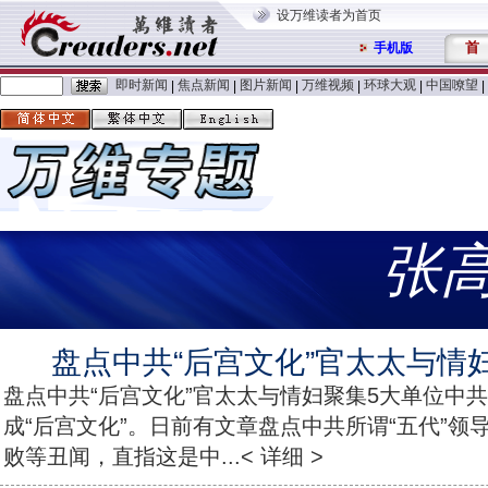
设万维读者为首页
首
手机版
即时新闻
焦点新闻
图片新闻
万维视频
环球大观
中国嘹望
|
|
|
|
|
|
张
盘点中共“后宫文化”官太太与情
盘点中共“后宫文化”官太太与情妇聚集5大单位中
成“后宫文化”。日前有文章盘点中共所谓“五代”领
败等丑闻，直指这是中...< 详细 >