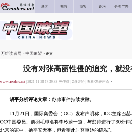
新闻
视频
博客
论坛
分类广告
万维读者网
中国瞭望
>
> 正文
没有对张高丽性侵的追究，就没
www.creaders.net
| 2021-11-28 17:39:38 光传媒 |
2
条评论 |
查看/发表评论
胡平分析评论文章：
彭帅事件持续发酵。
11月21日，国际奥委会（IOC）发布声明称，IOC主席巴赫
OC中国委员、前羽毛球名将李玲蔚一道，与彭帅进行了30分钟
北京的家中，她平安无事，但希望此时尊重她的隐私”。