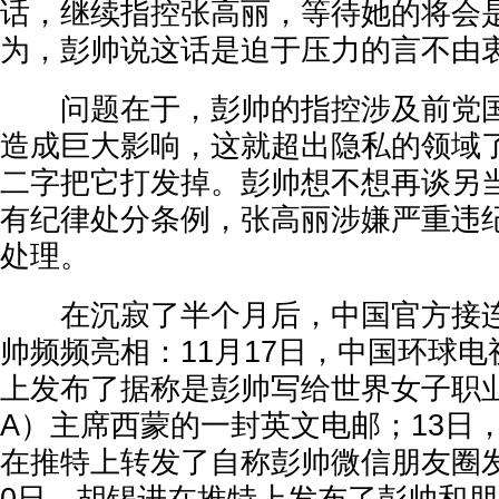
话，继续指控张高丽，等待她的将会
为，彭帅说这话是迫于压力的言不由
问题在于，彭帅的指控涉及前党国
造成巨大影响，这就超出隐私的领域
二字把它打发掉。彭帅想不想再谈另
有纪律处分条例，张高丽涉嫌严重违
处理。
在沉寂了半个月后，中国官方接连
帅频频亮相：11月17日，中国环球电视
上发布了据称是彭帅写给世界女子职
A）主席西蒙的一封英文电邮；13日，
在推特上转发了自称彭帅微信朋友圈