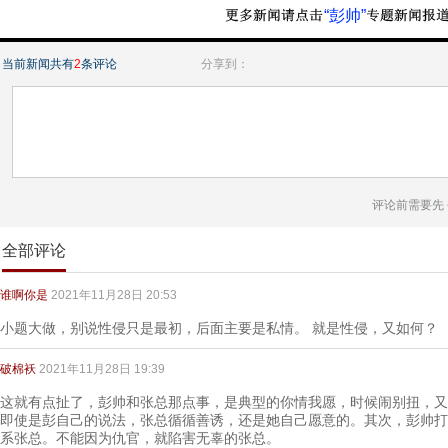
“彭帅”
当前新闻共有
2
条评论
分享到：
评论前需要先
全部评论
谁啊你是
2021年11月28日 20:53
小题大做，别说性侵只是最初，后面主要是私情。 就是性侵，又如何？
破棉袄
2021年11月28日 19:39
这就有点扯了，彭帅和张总那点事，是典型的你情我愿，时候闹别扭，又
即使是彭自己的说法，张总循循善诱，还是她自己愿意的。其次，彭帅打网
系张总。不能因为仇官，就陷害无辜的张总。