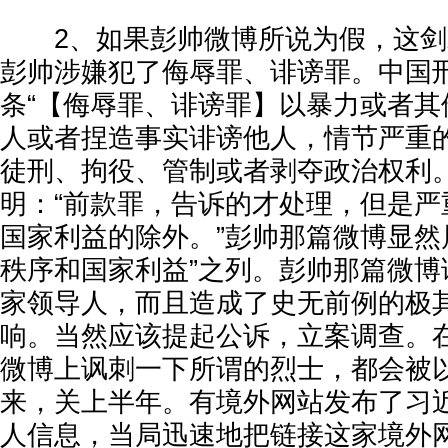
2、如果彭帅微博所说为假，这剑
彭帅涉嫌犯了侮辱罪、诽谤罪。中国
条“【侮辱罪、诽谤罪】以暴力或者其
人或者捏造事实诽谤他人，情节严重
徒刑、拘役、管制或者剥夺政治权利。
明：“前款罪，告诉的才处理，但是严
国家利益的除外。”彭帅那篇微博显然
秩序和国家利益”之列。彭帅那篇微博
家领导人，而且造成了史无前例的极
响。当然应该提起公诉，立案调查。
微博上讽刺一下所谓的烈士，都会被
来，关上半年。有境外网站发布了习
人信息，当局迅速地把链接这家境外网