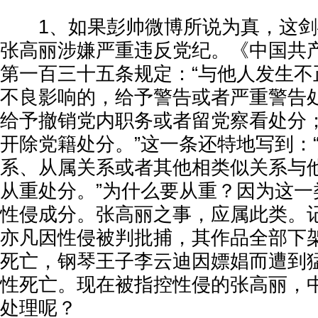
1、如果彭帅微博所说为真，这剑
张高丽涉嫌严重违反党纪。《中国共
第一百三十五条规定：“与他人发生不
不良影响的，给予警告或者严重警告
给予撤销党内职务或者留党察看处分
开除党籍处分。”这一条还特地写到：
系、从属关系或者其他相类似关系与
从重处分。”为什么要从重？因为这一
性侵成分。张高丽之事，应属此类。
亦凡因性侵被判批捕，其作品全部下
死亡，钢琴王子李云迪因嫖娼而遭到
性死亡。现在被指控性侵的张高丽，
处理呢？