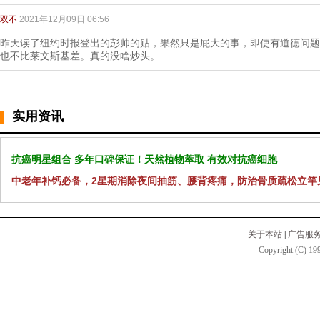
双不
2021年12月09日 06:56
昨天读了纽约时报登出的彭帅的贴，果然只是屁大的事，即使有道德问题
也不比莱文斯基差。真的没啥炒头。
实用资讯
抗癌明星组合 多年口碑保证！天然植物萃取 有效对抗癌细胞
中老年补钙必备，2星期消除夜间抽筋、腰背疼痛，防治骨质疏松立竿
关于本站
|
广告服
Copyright (C) 199