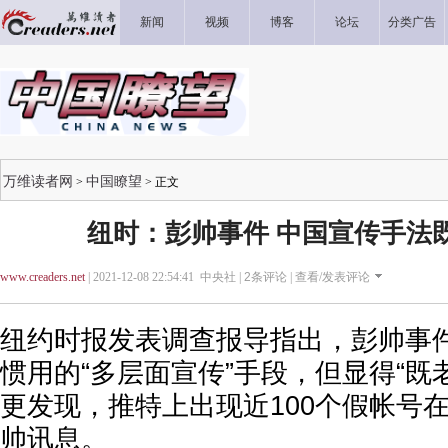
新闻
视频
博客
论坛
分类广告
万维读者网
中国瞭望
>
> 正文
纽时：彭帅事件 中国宣传手法
www.creaders.net
| 2021-12-08 22:54:41 中央社 |
2
条评论 |
查看/发表评论
纽约时报发表调查报导指出，彭帅事
惯用的“多层面宣传”手段，但显得“既
更发现，推特上出现近100个假帐号
帅讯息。