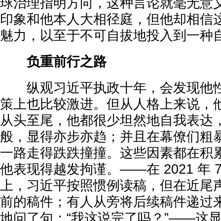
球治理指明方向，这种言论就毫无意
印象和他本人大相径庭，但他却相信
魅力，以至于不可自拔地投入到一种
负重前行之路
纵观习近平执政十年，会发现他性
策上也比较激进。但从人格上来说，
从头至尾，他都很少坦然地自我表达
般，显得亦步亦趋；并且在幕僚们粗
一路走得跌跌撞撞。这些因素都在积
他表现得越发拘谨。——在 2021 年
上，习近平按照惯例读稿，但在近尾
前的稿件；有人从旁将后续稿件递过
地问了句：“我这说完了吗？”——这