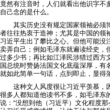
竟然有注音时，人们就看出他识字不
自己念的是什么。
其实历史没有规定国家领袖必须博
者往往热衷于造神；尤其是中国的领
习近平生出了攀比之心。但他可能没
卖弄自己；例如毛泽东就遍读经史，
过多少书；再比如江泽民涉猎过西方
国总统时赞扬法国文化底蕴深厚，有
就如此简单一句话，点到即止，显得
这种文人风度很让习近平羡慕，因
很多人都知道他读书不多，如毛泽东
说：“没想到他（习近平）文化程度那