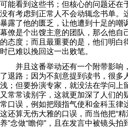
可能看到这些书；但核心的问题还在
没有考虑到正常人不会动辄念书单。
暴露了他的匮乏，让他遭到十足的嘲
幕僚是个出馊主意的团队，那么他自
的态度；而且最重要的是，他们明白
时已难以挽回这一出败笔。
并且这番举动还有一个附带影响，
了退路；因为不刻意提到读书，很多
浅；但要扮演专家，就没法在学问上
又常常读别字，这就更加深了人们的
常口误，例如把颐指气使和金科玉律
这还算无伤大雅的口误，而当他把“精湛
养”念做“瞻仰”，且在发言中被镜头拍