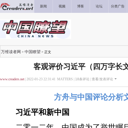
新闻
视频
博客
论坛
分类广告
万维读者网
中国瞭望
>
> 正文
客观评价习近平（四万字长
www.creaders.net
| 2022-01-23 22:31:41 MATTERS |
18
条评论 |
查看/发表评论
方舟与中国评论分析
习近平和新中国
二零一二年，中国成为了举世瞩目