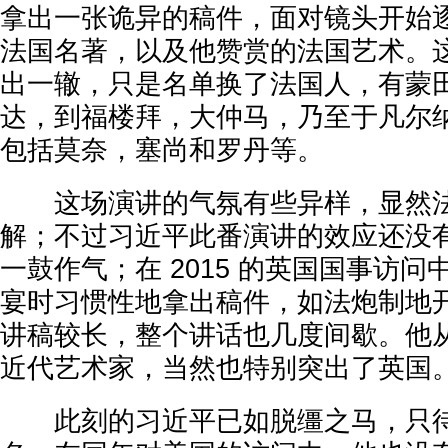
拿出一张诡异的稿件，面对镜头开始
法国名著，以及他赞赏的法国艺术。
出一辙，只是名单换了法国人，有蒙
达，到福楼拜，大仲马，乃至于凡尔
包括莫奈，塞尚和罗丹等。
这场演讲的气氛有些异样，显然法
解；不过习近平此番演讲的效应还没
一鼓作气；在 2015 的英国国事访
宴时习惯性地拿出稿件，如法炮制地
讲稿较长，整个讲话也几度间歇。他
近代艺术家，当然也特别突出了英国
此刻的习近平已如脱缰之马，只待