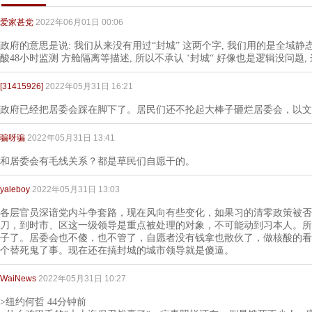
爱家甚党
2022年06月01日 00:06
政府的意思是说: 我们从来没有用过“封城” 这两个字, 我们用的是全域静态
酸48小时监测 方舱隔离等描述, 所以不承认 ‘封城“ 好像也是逻辑没问题
[31415926]
2022年05月31日 16:21
政府已经把居委会踩在脚下了。居民们还不抡起大棒子砸烂居委会，以文
骗呀骗
2022年05月31日 13:41
和居委会有毛线关系？都是草民们自愿干的。
yaleboy
2022年05月31日 13:03
各层官员深谙党内斗争套路，现在风向有些变化，如果习的清零政策被否
刀，到时市、区这一级领导是重点被处理的对象，不可能动到习本人。所
子了。居委会也不傻，也不管了，自愿者没有钱拿也散伙了，做核酸的看
个替死鬼了事。现在还在搞封城的城市领导就是傻逼。
WaiNews
2022年05月31日 10:27
>纽约何哲 44分钟前