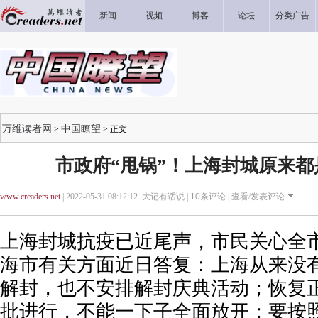
新闻
视频
博客
论坛
分类广告
万维读者网
中国瞭望
>
> 正文
市政府“甩锅”！上海封城原来
www.creaders.net
| 2022-05-31 08:12:12 大记有话说 |
10
条评论 |
查看/发表评论
上海封城抗疫已近尾声，市民关心全
海市有关方面近日答复：上海从来没
解封，也不安排解封庆典活动；恢复
批进行，不能一下子全面放开；要按