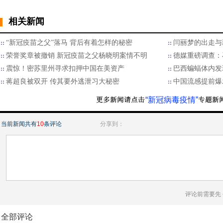
相关新闻
“新冠疫苗之父”落马 背后有着怎样的秘密
闫丽梦的出走与
荣誉奖章被撤销 新冠疫苗之父杨晓明案情不明
德媒重磅调查：
震惊！密苏里州寻求扣押中国在美资产
巴西蝙蝠体内发
蒋超良被双开 传其要外逃泄习大秘密
中国流感提前爆
“新冠病毒疫情”
当前新闻共有
10
条评论
分享到：
评论前需要先
全部评论