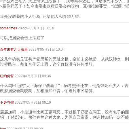
>什么鸡巴毛的“大上海保卫战赢了“，病毒照样还在，倒是饿死不少人，
>赢你妈屄了！如今市委市政府居委会狗咬狗，互相推卸罪责，怕遭到市
這是沒教養的小人行為, 污染他人和弄髒万维.
sometimes
2022年05月31日 10:10
可以把居委会告上法庭了
百年未有之大骗局
2022年05月31日 10:04
这几年确实见证共产党黑帮的无耻之极，空前未必绝后。从武汉肺炎，到
过程民主，鹅爹合作无上限，这个政权没有任何羞耻。
纽约何哲
2022年05月31日 09:36
什么鸡巴毛的“大上海保卫战赢了“，病毒照样还在，倒是饿死不少人，
政府居委会狗咬狗，互相推卸罪责，怕遭到市民清算。
不必当假
2022年05月31日 09:19
层层加码，小鬼通常比阎王更可恶，不过根子还是在阎王，没有包子的面
锅，门都没有。像孙春兰这种大鬼，为保自己富贵，创造性加码一定不能