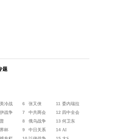
专题
6
11
美冷战
张又侠
委内瑞拉
7
12
伊战争
中共两会
四中全会
8
13
普
俄乌战争
何卫东
9
14
界杯
中日关系
AI
10
15
维专栏
以伊战争
大S