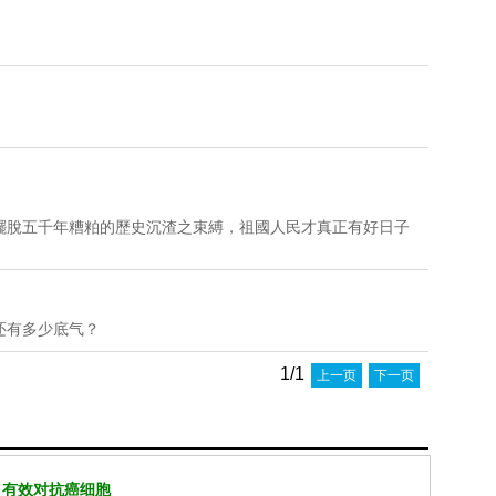
擺脫五千年糟粕的歷史沉渣之束縛，祖國人民才真正有好日子
还有多少底气？
1/1
上一页
下一页
 有效对抗癌细胞