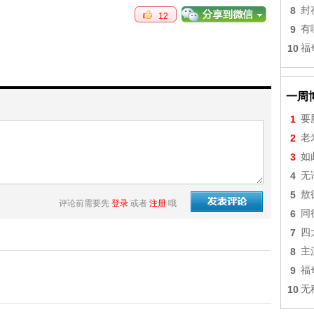
8
封
12
9
有
10
福
一周
1
要
2
老
3
如
4
无
5
敖
评论前需要先
登录
或者
注册
哦
6
同
7
四
8
主
9
福
10
无