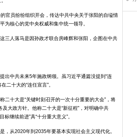
亡。
委的官员纷纷组织开会，传达中共中央关于张阳的自缢情
平为核心的党中央权威和集中统一领导。
这三人落马是因孙政才联合房峰辉和张阳，企图在中共
提出中共未来5年施政纲领。虽习近平通篇没提到“连
在二十大的“连任宣言”。
称二十大是“关键时刻召开的一次十分重要的大会”，将
务及大政方针。他称二十大是“新征程”，对明确中共
目标继续前进”具“十分重大意义”。
，从2020年到2035年要基本实现社会主义现代化。