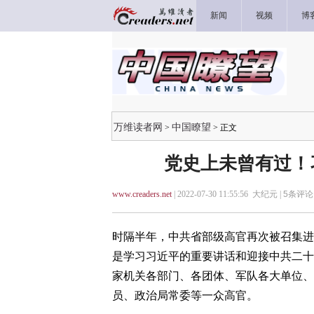
新闻
视频
博
万维读者网
中国瞭望
>
> 正文
党史上未曾有过！
www.creaders.net
| 2022-07-30 11:55:56 大纪元 |
5
条评论 
时隔半年，中共省部级高官再次被召集进
是学习习近平的重要讲话和迎接中共二十
家机关各部门、各团体、军队各大单位、
员、政治局常委等一众高官。