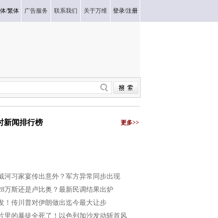
体
/
繁体
广告服务
联系我们
关于万维
登录
/
注册
小时新闻排行榜
更多>>
戴河习家宴传出意外？军方异常同步出现
028万斯还是卢比奥？最新民调结果出炉
发！传川普对伊朗做出迄今最大让步
片里的暴徒全死了！以色列加沙发动斩首风