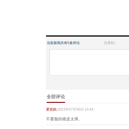
当前新闻共有
5
条评论
分享到：
全部评论
爱党妈
2022年07月30日 14:44
不要脸的猪皮太厚。