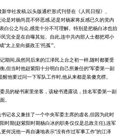
被新华社发稿,以头版通栏形式刊登在《人民日报》、
无论是对杨尚昆不怀恶感,还是对杨家将反感已久的党内
”表白公之与众,感觉十分不可理解。特别是把杨白冰也抬
泽民完全是在自曝其短。自此,连中共内部人士都把邓小
“太上皇向摄政王‘托孤’”。
记期间,虽然同后来的江泽民上台之初一样,随时都要受
衡,但当时他赵紫阳十分明白自己所兼任的“军委第一副
动提醒他要过问一下军队工作时,他从来都是装傻充楞。
委员的秘书家里坐客，该秘书透露说，挂名军委第一副
面。
总书记名义兼挂了一个中央军委主席的虚名,但因为此时
阳时期(赵紫阳时期杨白冰的职务仅仅是总政主任),连军
,更何况他一再自谦地表示“没有作过军事工作”的江泽