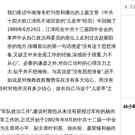
5
大
我们夜话中南海专栏刊登和播出的上篇文章《中共
十四大前江泽民不堪回首的“儿皇帝“经历》中回顾了
1989年6月24日，江泽民在中共十三届四中全会的
掌声中从自己政治局委员的座位上走到过去赵紫阳
坐的地方,张嘴冒出的第一句话便是“没有这个思想准
备,又缺乏中央全面工作的经验,深感担子很重,力不
从心”。必要的谦虚之外,对自己当时的心理压力之
大,似乎并不想掩饰。与其说是“没有思想准备”,还不
如说是对挽救政权颓势实在没有多大信心。而没有
当时对他并没有多少信心，故在自己与这个“儿皇帝”之
48
“军队政治工作”,建设时期也从来没有获授过军衔的杨尚
工作的,正式开始于1982年年9月的中共十二届一中全
为主席邓小平、副主席叶剑英、徐向前、聂荣臻和杨尚