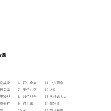
专题
6
11
乌战争
四中全会
中共两会
7
12
日关系
美伊冲突
大S
8
13
美冷战
以伊战争
洛杉矶大火
9
14
维专栏
何卫东
叙利亚
10
15
普
AI
苗华被抓