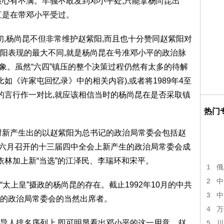
策心有不满。牢骚不敢发到邓小平处,只能拿杨尚昆出
直是在带邓小平受过。
之初,杨尚昆不但非常维护赵紫阳,而且也十分赞同赵紫阳对
阳表现的最大不同,就是杨尚昆在号准邓小平的政治脉
形象。虽然“六四”镇压的整个决策过程仍然有太多的待解
如《许家屯回忆录》中的相关内容),或者将1989年4至
的言行作一对比,就应该相信当时的杨尚昆在是否采取镇
热门
当时新产生出的以赵紫阳为总书记的政治局常委会包括赵
9年六月召开的十三届四中全会上新产生的政治局常委会成
依林加上新“当选”的江泽民、李瑞环和宋平。
1
俄
2
中
太上皇”摄政的杨尚昆的存在。截止1992年10月的中共
3
中
的政治局常委会的当然出席者。
4
万
导人排名序列上,即可明显看出邓小平的这一用意。赵
5
川