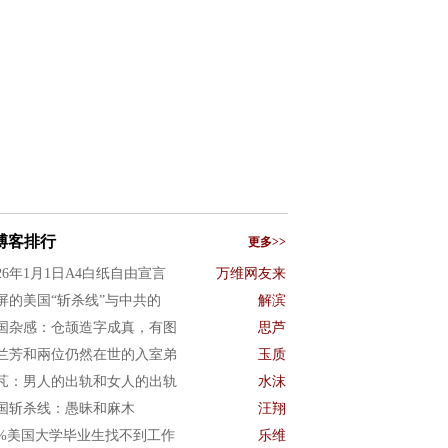
博客排行
更多>>
026年1月1日A4白纸自由宣言
万维网友来
屏的美国“斩杀线”与中共的
解滨
国杂感：仓颉造字成真，有图
思芦
兰芳和兩位仍然在世的入室弟
玉质
芃：男人的出轨和女人的出轨
水沫
国斩杀线：愚昧和麻木
汪翔
0%美国大学毕业生找不到工作
乐维