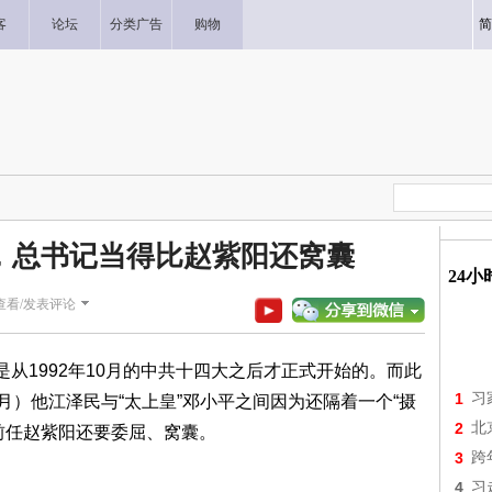
客
论坛
分类广告
购物
简
，总书记当得比赵紫阳还窝囊
24
查看/发表评论
是从1992年10月的中共十四大之后才正式开始的。而此
1
习
10月）他江泽民与“太上皇”邓小平之间因为还隔着一个“摄
2
北
前任赵紫阳还要委屈、窝囊。
3
跨
4
习