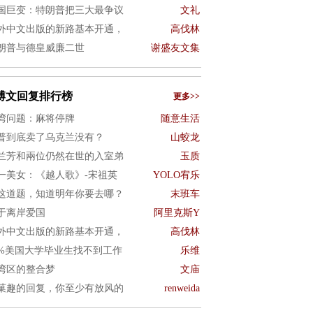
国巨变：特朗普把三大最争议
文礼
外中文出版的新路基本开通，
高伐林
朗普与德皇威廉二世
谢盛友文集
博文回复排行榜
更多>>
湾问题：麻将停牌
随意生活
普到底卖了乌克兰没有？
山蛟龙
兰芳和兩位仍然在世的入室弟
玉质
一美女：《越人歌》-宋祖英
YOLO宥乐
这道题，知道明年你要去哪？
末班车
于离岸爱国
阿里克斯Y
外中文出版的新路基本开通，
高伐林
0%美国大学毕业生找不到工作
乐维
湾区的整合梦
文庙
菓趣的回复，你至少有放风的
renweida