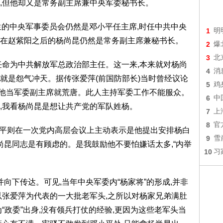
,但他却又是常务副主席兼中央军委秘书长。
上产生的中央军事委员会仍然是邓小平任主席,时任中共中央
1
明
在赵紫阳之后的杨尚昆仍然是常务副主席兼秘书长。
2
爆
3
北
任命为中共解放军总政治部主任。这一来,本来就对杨尚
4
消
就是怨气冲天。据传张爱萍(前国防部长)当时曾经议论
5
鸡
,让他当军委副主席就荒唐。此人主持军委工作不能服众。
6
中
,我看杨尚昆是想让共产党的军队姓杨。
7
上
8
官
邓小平则在一次党内高层会议上主动表示是他提出安排杨白
9
雪
尚昆同志是有顾虑的。是我鼓励他不要怕嫌话太多,“内举
10
习
向下传达。可见,当年中央军委内“杨家将”的形成,并非
以张爱萍为代表的一大批老军头,之所以对杨家兄弟满肚
“政委”出身,没有领兵打仗的经验,更因为这些老军头当