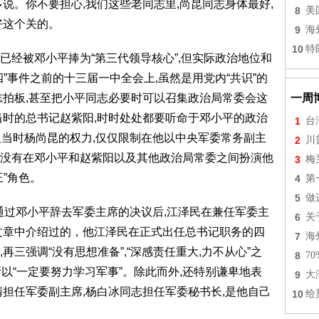
说。你不要担心,我们这些老同志里,尚昆同志身体最好,
8
美
好这个关的。
9
海
10
特
已经被邓小平捧为“第三代领导核心”,但实际政治地位和
”事件之前的十三届一中全会上,虽然是用党内“共识”的
志拍板,甚至把小平同志必要时可以召集政治局常委会这
一周
当时的总书记赵紫阳,时时处处都要听命于邓小平的政治
1
台
,但当时杨尚昆的权力,仅仅限制在他以中央军委常务副主
2
川
没有在邓小平和赵紫阳以及其他政治局常委之间扮演他
3
梅
”角色。
4
第
5
做
式通过邓小平辞去军委主席的决议后,江泽民在兼任军委主
6
关
文章中介绍过的，他江泽民在正式出任总书记职务的四
7
海
三强调“没有思想准备”,“深感责任重大,力不从心”之
8
7
所以“一定要努力学习军事”。除此而外,还特别谦卑地表
9
大
清担任军委副主席,杨白冰同志担任军委秘书长,是他自己
10
给