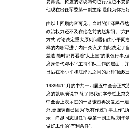
要再说。歉虚的话说两句也行,但也不要多
他现在出任军委第一副主席,是能为你把
由以上回顾内容可见，当时的江泽民虽然
政治权力还不及在他之前的赵紫阳。“六四
方式,讨论决定重大原则问题仍由小平同
样的内容写进了内部决议,并由此决定了
差遣,随时都要看着“太上皇”的眼色行事
席身份代邓小平主持军队工作的层面，并
日后在邓小平和江泽民之间的那种“摄政王
1989年11月的中共十四届五中全会正
席的就职演说中,除了把我们本专栏上篇
中全会上表示过的一番谦虚再次复述一遍,再
外,更强调自己因为“没有作过军事工作”,
示：尚昆同志担任军委第一副主席,刘华
做好工作的“有利条件”。