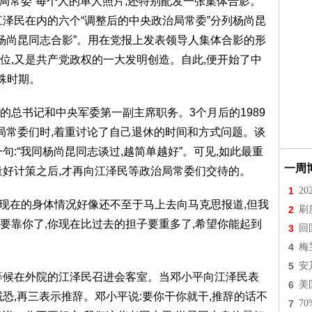
治局常委”每个人的单人照片,还特别配发一张集体合影。
江泽民在内的六个“调整后的中央政治局常委”分列杨尚昆
和杨尚昆同志合影”。用在党报上发表领导人集体合影的形
位,又是共产党政权的一大发明创造。自此,便开始了中
殊时期。
的总书记和中央军委第一副主席职务。3个月后的1989
局常委们时,着重讨论了自己退休的时间和方式问题。谈
句:“我同杨尚昆同志谈过,越简单越好”。可见,如此最重
一周
量好计策之后,才再向江泽民等政治局常委们交待的。
1
2
:我现在的身体情况好像还不至于马上去向马克思报道,但我
2
刷
要靠你了,你现在比过去的担子要重多了,希望你能起到
3
回
4
梅
5
安
等候在外院的江泽民召进会客室。当邓小平向江泽民表
6
美
恐,再三表示推辞。邓小平说:要你干你就干,推辞的话不
7
7