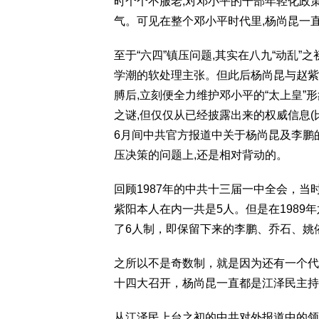
时个个不服老,对邓小平的干部年轻化政
气。可见在整个邓小平时代里,杨尚昆一
至于“六四”镇压问题,其实在八九“动乱”
学潮的软处理主张。但此后杨尚昆与赵紫
膊后,立刻便全力维护邓小平的“太上皇”
之谜,但仅仅从已经披露出来的权威信息(比
6月间中共官方报道中关于杨尚昆及李鹏
压决策的问题上,还是相对背动的。
回顾1987年的中共十三届一中全会，
紫阳本人在内一共是5人。但是在198
了6人制，即保留下来的李鹏、乔石、姚
之所以不是奇数制，就是因为还有一个代“
十四大召开，杨尚昆一直都是江泽民主持
从江泽民上台之初的中共对外报道中的领