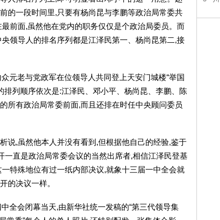
前的一段时间里,只要有杨尚昆与李鹏等政治局常委共
在最前面,虽然他在党内的职务仅仅是个政治局委员。而
中央领导人的排名序列都是江泽民第一、杨尚昆第二,接
,党内众元老与党政军在位领导人共同登上天安门城楼“举国
者的排列顺序依次是:江泽民、邓小平、杨尚昆、李鹏、陈
的所有政治局常委前面,而且还排在时任中央顾问委员
析说,虽然他本人并没有看到,但根据他自己的经验,鉴于
召开一直是政治局常委会议的当然出席者,相信江泽民登基
这一特殊地位有过一纸内部决议,就象十三届一中全会就
开的决议一样。
届四中全会闭幕当天,由新华社统一发稿的“第三代领导集