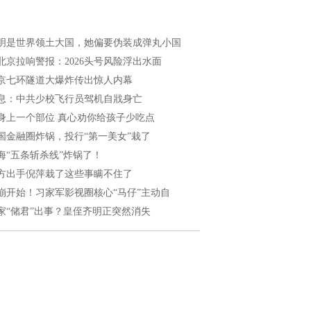
明是世界领土大国，她偏要伪装成弹丸小国
北京拉响警报：2026头号风险浮出水面
京七环隧道大爆炸传出惊人内幕
息：中共少校飞行员驾机自戕身亡
身上一个部位 真心劝你给孩子少吃点
国金融圈炸锅，投行“第一美女”栽了
海“五条斩杀线”炸锅了！
方出手倪萍栽了这些事瞒不住了
崩开始！习家军影视圈核心“马仔”主动自
家“储君”出事？皇侄齐明正突然消失