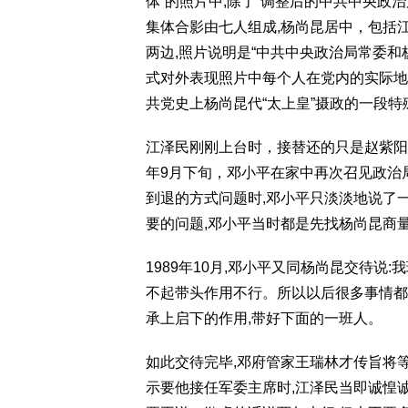
体”的照片中,除了“调整后的中共中央政
集体合影由七人组成,杨尚昆居中，包括
两边,照片说明是“中共中央政治局常委
式对外表现照片中每个人在党内的实际地
共党史上杨尚昆代“太上皇”摄政的一段特
江泽民刚刚上台时，接替还的只是赵紫阳
年9月下旬，邓小平在家中再次召见政治
到退的方式问题时,邓小平只淡淡地说了一
要的问题,邓小平当时都是先找杨尚昆商
1989年10月,邓小平又同杨尚昆交待说
不起带头作用不行。所以以后很多事情都
承上启下的作用,带好下面的一班人。
如此交待完毕,邓府管家王瑞林才传旨将
示要他接任军委主席时,江泽民当即诚惶诚