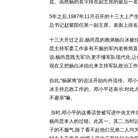
昆。虽然杨的名字排在副主席的最后一名
5年之后,1987年11月召开的十三大
总书记赵紫阳任第一副主席。表面上排名
十三大开过之后,杨尚昆的胞弟杨白冰被
昆主持军委工作多有不服的军内老将简直
说:杨尚昆既无军功,更不懂军队现代化
现在又把杨白冰抬出来主持军队政治工作
自此,“杨家将”的说法开始向外流传。
冰主持总政工作的。邓小平还表示:对此,
不避亲”嘛。
当时,邓小平的这番话曾被写进中央文件并
杨尚昆本人的过错。此其一。其二,当时
子的不服气,除了看不起他们兄弟二人均为