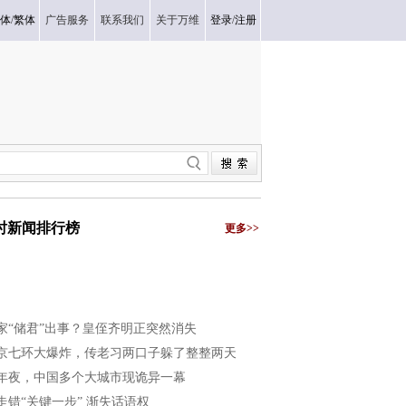
体
/
繁体
广告服务
联系我们
关于万维
登录
/
注册
小时新闻排行榜
更多>>
家“储君”出事？皇侄齐明正突然消失
京七环大爆炸，传老习两口子躲了整整两天
年夜，中国多个大城市现诡异一幕
走错“关键一步” 渐失话语权