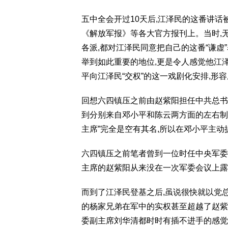
五中全会开过10天后,江泽民的这番讲话
《解放军报》等各大官方报刊上。当时,
各派,都对江泽民同意把自己的这番“谦虚
举到如此重要的地位,更是令人感觉他江
平向江泽民“交权”的这一戏剧化安排,形容成
回想六四镇压之前由赵紫阳担任中共总书
到分别来自邓小平和陈云两方面的左右制
主席”完全是空有其名,所以在邓小平主
六四镇压之前笔者曾到一位时任中央军委
主席的赵紫阳从来没在一次军委会议上露
而到了江泽民登基之后,虽说很快就以党
的杨家兄弟在军中的实权甚至超越了赵紫
委副主席刘华清都时时有插不进手的感觉