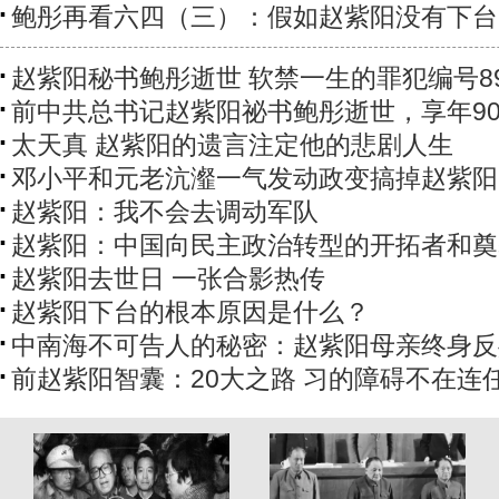
鲍彤再看六四（三）：假如赵紫阳没有下台
赵紫阳秘书鲍彤逝世 软禁一生的罪犯编号89
前中共总书记赵紫阳祕书鲍彤逝世，享年9
太天真 赵紫阳的遗言注定他的悲剧人生
邓小平和元老沆瀣一气发动政变搞掉赵紫阳
赵紫阳：我不会去调动军队
赵紫阳：中国向民主政治转型的开拓者和奠
赵紫阳去世日 一张合影热传
赵紫阳下台的根本原因是什么？
中南海不可告人的秘密：赵紫阳母亲终身反
前赵紫阳智囊：20大之路 习的障碍不在连