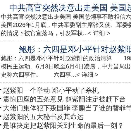
中共高官突然决意出走美国 美国
中共高官突然决意出走美国 美国总领事不敢相信六
美国2026年1月底，中共军委副主席张又侠、军
的情况下被官宣落马，引发军权...< 详细 >
鲍彤：六四是邓小平针对赵紫
鲍彤：六四是邓小平针对赵紫阳的政治清算 19
模民主运动。6月3日晚至6月4日凌晨，中共当局
史称六四事件。 六四事...< 详细 >
赵紫阳一个举动 邓小平动了杀机
震惊四座的五条意见 赵紫阳注定被赶下台
大佬们集体犯下叛国罪 李鹏当了谁的替罪
赵紫阳的五大秘书及其命运
是谁决定把赵紫阳关到生命的最后一刻？