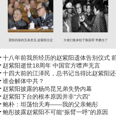
震惊四座的五条意见 赵紫阳注定
大佬们集体犯下叛国罪 李鹏当了
被赶下台
谁的替罪羊？
十八年前我所经历的赵紫阳遗体告别仪式 
赵紫阳逝世18周年 中国官方噤声无言
十四大前的江泽民，总书记当得比赵紫阳还
谁会解体中共？
赵紫阳披露的杨尚昆兄弟失势内幕
赵紫阳下台的根本原因并非“六四”
鲍朴：坦荡怡天寿——我的父亲鲍彤
鲍彤披露赵紫阳不可能“振臂一呼”的原因