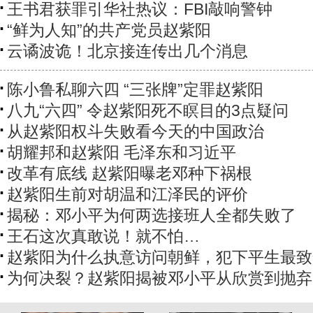
王书君获罪引华社热议：FBI敲响警钟
“鲜为人知”的共产党员赵紫阳
云谲波诡！北京接连传出几个消息
陈小鲁私聊六四 “三张牌”定罪赵紫阳
八九“六四” 令赵紫阳死不瞑目的3点疑问
从赵紫阳权斗失败看今天的中国政治
胡耀邦和赵紫阳 毛泽东和习近平
改革有底线 赵紫阳曝老邓种下祸根
赵紫阳生前对胡温和江泽民的评价
揭秘：邓小平为何两选接班人全都失败了
王石这次真敢说！就不怕…
赵紫阳为什么执意访问朝鲜，犯下平生最致
为何决裂？赵紫阳揭被邓小平从欣赏到抛弃