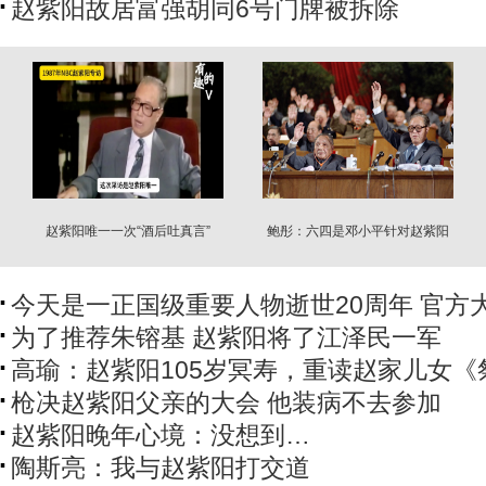
赵紫阳故居富强胡同6号门牌被拆除
赵紫阳唯一一次“酒后吐真言”
鲍彤：六四是邓小平针对赵紫阳
的政治清算
今天是一正国级重要人物逝世20周年 官方
为了推荐朱镕基 赵紫阳将了江泽民一军
高瑜：赵紫阳105岁冥寿，重读赵家儿女《
枪决赵紫阳父亲的大会 他装病不去参加
赵紫阳晚年心境：没想到…
陶斯亮：我与赵紫阳打交道