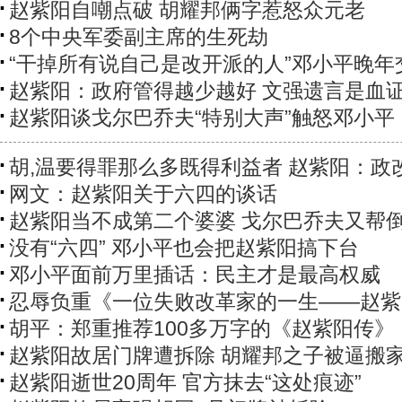
赵紫阳自嘲点破 胡耀邦俩字惹怒众元老
8个中央军委副主席的生死劫
“干掉所有说自己是改开派的人”邓小平晚年
赵紫阳：政府管得越少越好 文强遗言是血
赵紫阳谈戈尔巴乔夫“特别大声”触怒邓小平
胡,温要得罪那么多既得利益者 赵紫阳：政
网文：赵紫阳关于六四的谈话
赵紫阳当不成第二个婆婆 戈尔巴乔夫又帮
没有“六四” 邓小平也会把赵紫阳搞下台
邓小平面前万里插话：民主才是最高权威
忍辱负重《一位失败改革家的一生——赵紫
胡平：郑重推荐100多万字的《赵紫阳传》
赵紫阳故居门牌遭拆除 胡耀邦之子被逼搬
赵紫阳逝世20周年 官方抹去“这处痕迹”