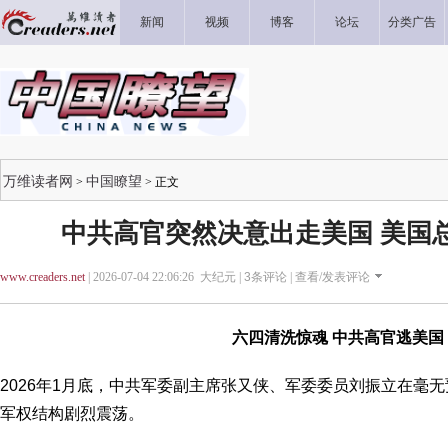
新闻
视频
博客
论坛
分类广告
万维读者网
中国瞭望
>
> 正文
中共高官突然决意出走美国 美国
www.creaders.net
| 2026-07-04 22:06:26 大纪元 |
3
条评论 |
查看/发表评论
六四清洗惊魂 中共高官逃美国
2026年1月底，中共军委副主席张又侠、军委委员刘振立在毫
军权结构剧烈震荡。