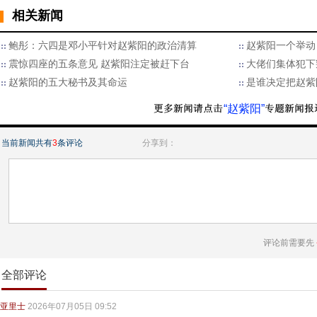
相关新闻
鲍彤：六四是邓小平针对赵紫阳的政治清算
赵紫阳一个举动
震惊四座的五条意见 赵紫阳注定被赶下台
大佬们集体犯下
赵紫阳的五大秘书及其命运
是谁决定把赵紫
“赵紫阳”
当前新闻共有
3
条评论
分享到：
评论前需要先
全部评论
亚里士
2026年07月05日 09:52