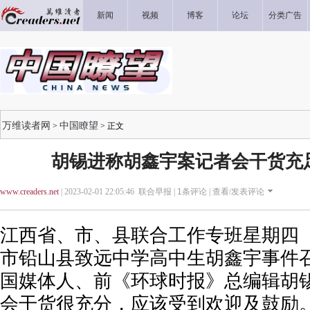
新闻
视频
博客
论坛
分类广告
万维读者网
中国瞭望
>
> 正文
胡锡进称胡鑫宇案记者会干货充
www.creaders.net
| 2023-02-01 22:05:46 联合早报 |
1
条评论 |
查看/发表评论
江西省、市、县联合工作专班星期四（
市铅山县致远中学高中生胡鑫宇事件
国媒体人、前《环球时报》总编辑胡
会干货很充分，应该受到欢迎及鼓励