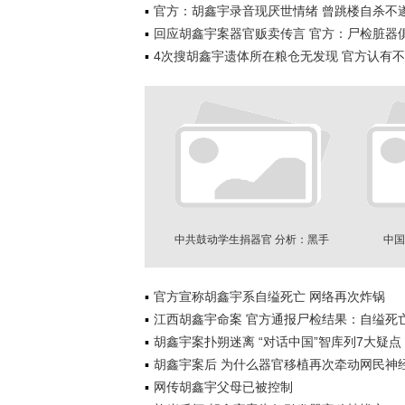
官方：胡鑫宇录音现厌世情绪 曾跳楼自杀不
回应胡鑫宇案器官贩卖传言 官方：尸检脏器
4次搜胡鑫宇遗体所在粮仓无发现 官方认有
中共鼓动学生捐器官 分析：黑手
中国
伸向全社会
官方宣称胡鑫宇系自缢死亡 网络再次炸锅
江西胡鑫宇命案 官方通报尸检结果：自缢死
胡鑫宇案扑朔迷离 “对话中国”智库列7大疑点
胡鑫宇案后 为什么器官移植再次牵动网民神
网传胡鑫宇父母已被控制