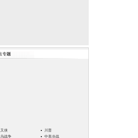
张又侠
川普
俄乌战争
中美冷战