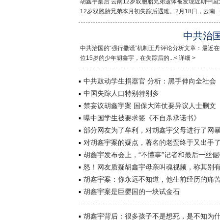
胡鑫宇案后 云南12岁双胞胎兄弟遗体被发现近期中
12岁双胞胎兄弟本月初失踪后遇难。2月18日，云南...<
中共治国
中共治国的“强行撒谎”机制王丹评论分析文章：最近
位15岁的少年胡鑫宇，在失踪后的...< 详细 >
中共鼓动学生捐器官 分析：黑手伸向全社会
中国失踪人口特别特别多
禁妄议胡鑫宇案 国保大阵仗要异议人士删文
曝中国学生被要求签《不自杀承诺书》
部分网友为了牟利，对胡鑫宇父母进行了网
对胡鑫宇案的疑点，著名的老蛮终于又出手
胡鑫宇发布会上，“不懂事”记者和最后一丝倔
怒！网友质疑胡鑫宇母亲叫魂视频，称其别
胡鑫宇案：你永远不知道，他生前经历的痛
胡鑫宇案是巨婴国的一块试金石
胡鑫宇背后：很多孩子不是想死，是不知为