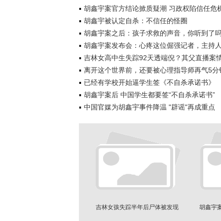
胡鑫宇案官方结论掀质疑潮 习政权陷信任危
胡鑫宇被认定自杀：不信任的怪圈
胡鑫宇案之后：孩子求救的声音，你听到了
胡鑫宇案发布会：心疼这位倔强记者，主持
吉林女高中生失踪92天透端倪？其父直播案
离开这个世界前，还要被心理指导师再气5分
已经有学校开始逼学生签《不自杀承诺书》
胡鑫宇案后 中国学生都要签“不自杀承诺书”
中国官媒为胡鑫宇事件降温 "辟谣"再成重点
吉林女孩失踪半年后尸体被发现
胡鑫宇案