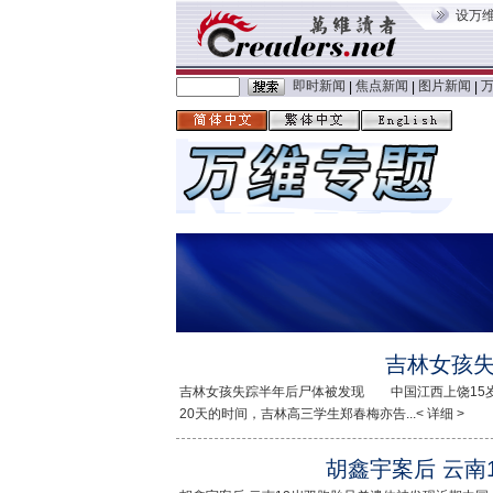
设万
即时新闻
焦点新闻
图片新闻
|
|
|
吉林女孩
吉林女孩失踪半年后尸体被发现 中国江西上饶15
20天的时间，吉林高三学生郑春梅亦告...< 详细 >
胡鑫宇案后 云南