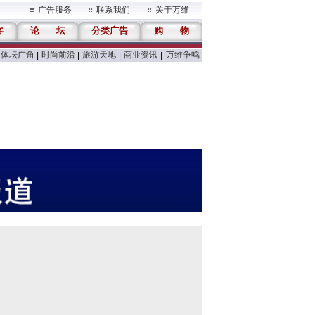
广告服务
联系我们
关于万维
客
论
坛
分类广告
购
物
体坛广角
时尚前沿
旅游天地
商业资讯
万维争鸣
|
|
|
|