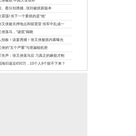
又侠被抓 中国大变在即
习、蔡分别诱捕...张刘被抓新版本
京震荡! 传下一个要抓的是“他”
张又侠被关押地点和留置室 传军中乱成一
又侠落马，“谜底”揭晓
人拍板！设宴诱捕！张又侠被抓内幕曝光
又侠的“五个严重”与泄漏核机密
军失声：张又侠落马后 习真正的麻烦才刚
国海归逼近650万，10个人9个留不下来？