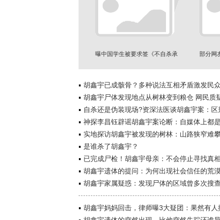
曝中国学生被要求签《不自杀承
部分网
诺书》
胡鑫宇已成骸骨？多种说法互相矛盾激发民
胡鑫宇尸体发现地点从树林变到粮仓 网民质
自杀还是伪装现场?资深法医谈胡鑫宇案：区别.
神探李昌钰辟谣胡鑫宇案论断：自媒体上都
实地探访胡鑫宇被发现的树林：山路狭窄难
是谁杀了胡鑫宇？
已完成尸检！胡鑫宇母亲：不会停止寻找真
胡鑫宇遗体的提问：为何出现社会信任的荒
胡鑫宇家属疑惑：发现尸体的区域曾多次搜
胡鑫宇妈妈回击，律师曝3大疑团：果然有人