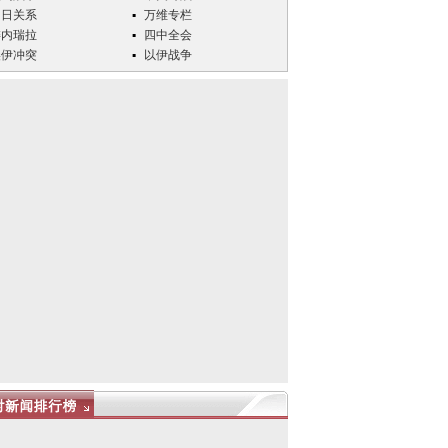
中日关系
万维专栏
委内瑞拉
四中全会
美伊冲突
以伊战争