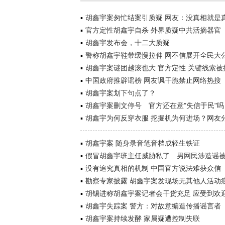
胡鑫宇案匆忙结案引质疑 网友：没真相就是
官方定性胡鑫宇自杀 外界质疑中共活摘器官
胡鑫宇发布会，十二大质疑
警称胡鑫宇鞋带缓慢拉伸 网不信展开全民大
胡鑫宇案谜团越滚也大 官方定性 关键线索被
中国政府推辟谣榜 网友讽干脆禁止网络热搜
胡鑫宇案划下句点了？
胡鑫宇案删文停号 官方还在意"失信于民"吗
胡鑫宇为何反穿衣服 挖掘机为何进场？网友
胡鑫宇案 随身录音笔音档成轻生铁证
假冒胡鑫宇班主任威胁私了 男网民涉造谣
没有追究真相的机制 中国官方说法难获众信
勘察专家披露 胡鑫宇案发现场无其他人活动
胡锡进称胡鑫宇案记者会干货充足 应受到欢
胡鑫宇失踪案 警方：对故意编造传播谣言者
胡鑫宇案持续发酵 家属疑遭控制失联