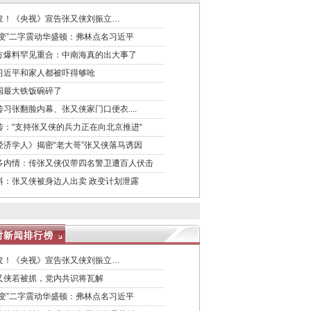
发！《央视》宣告张又侠刘振立…
政变”二字震动华盛顿：弗林点名习近平
方爆料罕见重合：中南海真的出大事了
习近平和家人都被吓得够呛
国最大铁饭碗碎了
传习张翻脸内幕、张又侠家门口便衣....
传：“支持张又侠的兵力正在向北京推进“
经济学人》揭密“老大哥”张又侠落马诱因
多内情：传张又侠仅带四名警卫遭百人伏击
料：张又侠被身边人出卖 政变计划泄露
发！《央视》宣告张又侠刘振立…
又侠若被抓，党内共识将瓦解
政变”二字震动华盛顿：弗林点名习近平