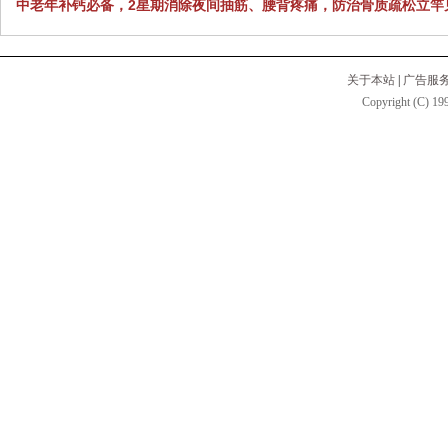
中老年补钙必备，2星期消除夜间抽筋、腰背疼痛，防治骨质疏松立竿
关于本站
|
广告服
Copyright (C) 199