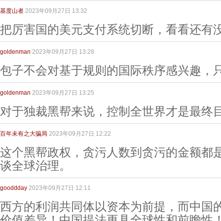
基度山者
2023年09月27日 13:32
把厉害国的美元支付系统切断，看看还有
goldenman
2023年09月27日 13:28
包子不会对基于规则的国际秩序感兴趣，
goldenman
2023年09月27日 13:25
对于独裁黑帮来说，控制全世界才是最终
百年未有之大骗局
2023年09月27日 12:22
这个黑帮政权，贪污人数到贪污的金额都
谈全球治理。
gooddday
2023年09月27日 12:11
西方的利润共同体以资本为前提，而中国
价值差异！中国提法更具全球性和前瞻性