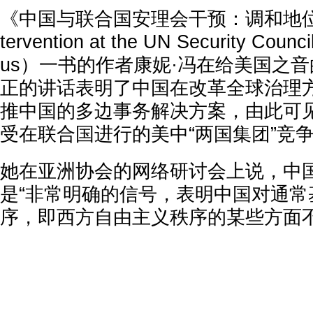
《中国与联合国安理会干预：调和地位》（C
tervention at the UN Security Council
us）一书的作者康妮·冯在给美国之
正的讲话表明了中国在改革全球治理
推中国的多边事务解决方案，由此可
受在联合国进行的美中“两国集团”竞
她在亚洲协会的网络研讨会上说，中
是“非常明确的信号，表明中国对通常
序，即西方自由主义秩序的某些方面不