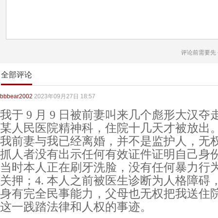
评论前需要先
全部评论
bbbear2002
2023年09月27日 18:57
我于 9 月 9 日被前妻叫来几个彪形大汉
某人民医院精神科，住院十几天才被放出。
我前妻与我已经离婚，并不是监护人，无权
抓人者没有出示任何有效证件证明自己身份
当时本人正在刷牙洗脸，没有任何暴力行
关押；4. 本人之前被医生诊断为人格障碍
身有完全民事能力，父母也无权把我送住
这一践踏法律和人权的事迹。