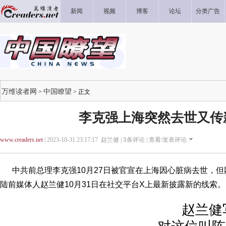
新闻
视频
博客
论坛
分类广告
万维读者网
中国瞭望
>
> 正文
李克强上海突然去世又传
www.creaders.net
| 2023-10-31 23:17:17 赵兰健 |
3
条评论 |
查看/发表评论
中共前总理李克强10月27日被官宣在上海因心脏病去世，但
陆前媒体人赵兰健10月31日在社交平台X上最新披露新的线索。
赵兰健