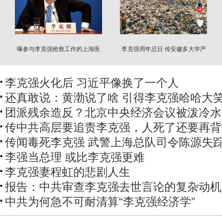
曝参与李克强抢救工作的上海医
李克强周年忌日 传安徽多大学严
生成功逃离中国
查学生
李克强火化后 习近平像换了一个人
还真敢说：黄渤说了啥 引得李克强哈哈大
团派残余造反？北京中央经济会议被泼冷水
传中共高层要追责李克强，人死了还要再背
传闻毒死李克强 武警上海总队司令陈源失
李强当总理 或比李克强更难
李克强妻程虹的悲剧人生
报告：中共审查李克强去世言论的复杂动机
中共为何急不可耐清算“李克强经济学”