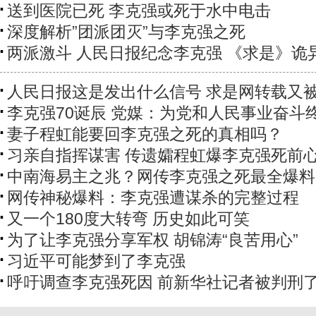
送到医院已死 李克强或死于水中电击
深度解析”团派团灭”与李克强之死
两派激斗 人民日报纪念李克强 《求是》诡
人民日报这是发出什么信号 求是网转载又
李克强70诞辰 党媒：为党和人民事业奋斗
妻子程虹能要回李克强之死的真相吗？
习亲自指挥谋害 传遗孀程虹爆李克强死前
中南海易主之兆？网传李克强之死最全爆料
网传神秘爆料：李克强遭谋杀的完整过程
又一个180度大转弯 历史如此可笑
为了让李克强分享军权 胡锦涛“良苦用心”
习近平可能梦到了李克强
呼吁调查李克强死因 前新华社记者被判刑