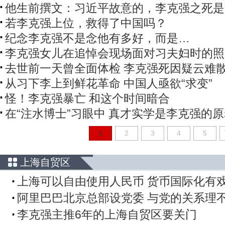
他生前撰文：习近平故意的，李克强之死是“
若李克强上位，救得了中国吗？
纪念李克强不是念他有多好，而是…
李克强女儿在追悼会现场面对习夫妇时的照
去世前一天曾全面体检 李克强死因疑云难
从习下李上到鲜花革命 中国人亟欲“求变”
怪！李克强暴亡 和这个时间暗合
在“注水博士”习眼中 真才实学是李克强的
1
2
3
4
5
上海自贸区
上海可以自由使用人民币 货币国际化有
阿里巴巴北京总部设党委 与党的关系理
李克强主推6年的上海自贸区要关门