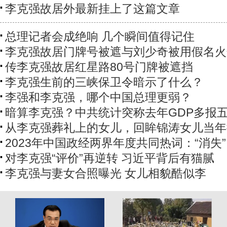
李克强故居外最新挂上了这篇文章
总理记者会成绝响 几个瞬间值得记住
李克强故居门牌号被遮与刘少奇被用假名火
传李克强故居红星路80号门牌被遮挡
李克强生前的三峡保卫令暗示了什么？
李强和李克强，哪个中国总理更弱？
暗算李克强？中共统计突称去年GDP多报
从李克强葬礼上的女儿，回眸锦涛女儿当年
2023年中国政经两界年度共同热词：“消失”
对李克强“评价”再逆转 习近平背后有猫腻
李克强与妻女合照曝光 女儿相貌酷似李