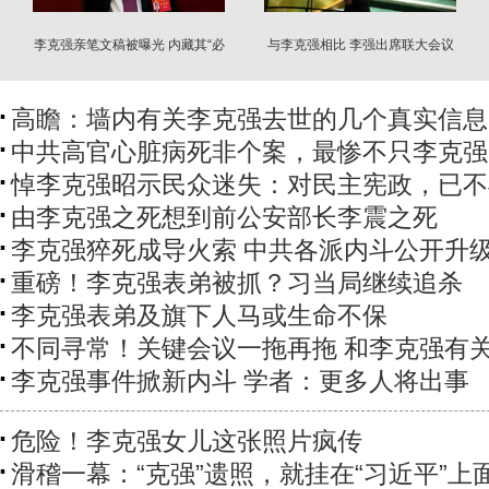
李克强亲笔文稿被曝光 内藏其“必
与李克强相比 李强出席联大会议
死的原因”
的成果如何
高瞻：墙内有关李克强去世的几个真实信息
中共高官心脏病死非个案，最惨不只李克强
悼李克强昭示民众迷失：对民主宪政，已不
由李克强之死想到前公安部长李震之死
李克强猝死成导火索 中共各派内斗公开升
重磅！李克强表弟被抓？习当局继续追杀
李克强表弟及旗下人马或生命不保
不同寻常！关键会议一拖再拖 和李克强有
李克强事件掀新内斗 学者：更多人将出事
危险！李克强女儿这张照片疯传
滑稽一幕：“克强”遗照，就挂在“习近平”上