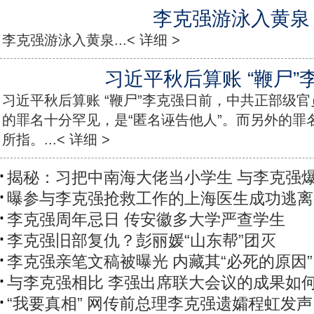
李克强游泳入黄泉
李克强游泳入黄泉...< 详细 >
习近平秋后算账 “鞭尸”
习近平秋后算账 “鞭尸”李克强日前，中共正部级
的罪名十分罕见，是“匿名诬告他人”。而另外的罪名
所指。...< 详细 >
揭秘：习把中南海大佬当小学生 与李克强
曝参与李克强抢救工作的上海医生成功逃离
李克强周年忌日 传安徽多大学严查学生
李克强旧部复仇？彭丽媛“山东帮”团灭
李克强亲笔文稿被曝光 内藏其“必死的原因”
与李克强相比 李强出席联大会议的成果如
“我要真相” 网传前总理李克强遗孀程虹发声