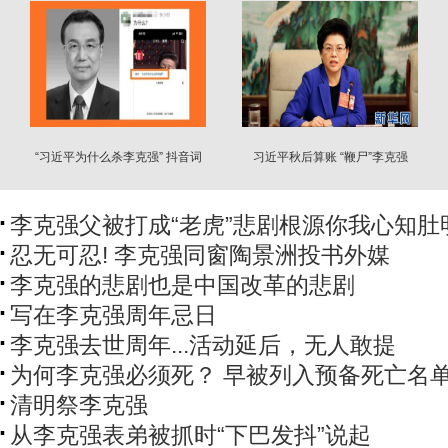
“习近平为什么杀李克强” 抖音词
习近平秋后算账 “鞭尸”李克强
条疯传网络
李克强父被打成“老虎”悲剧根源你我心知肚
忍无可忍! 李克强同窗陶景洲投书外媒
李克强的悲剧也是中国改革的悲剧
写在李克强周年忌日
李克强去世周年...活动延后，无人敢提
为何李克强必须死？ 早被列入预备死亡名
清明祭李克强
从李克强表弟被抓时“下巴发抖”说起