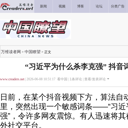
新闻
视频
博客
论坛
分类广告
万维读者网
中国瞭望
>
> 正文
“习近平为什么杀李克强” 抖音
www.creaders.net
| 2026-06-08 10:51:17 看中国 |
1
条评论 |
查看/发表评论
日前，在某个抖音视频下方，算法自
里，突然出现一个敏感词条——“习近
强”，令许多网友震惊。有人迅速将其
外社交平台。