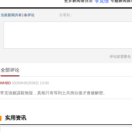
“李克强”
当前新闻共有
1
条评论
分享到：
评论前需要先
全部评论
WHBD
2026年06月09日 13:00
李克強被謀殺無疑，真相只有等到土共倒台後才會被解密。
实用资讯