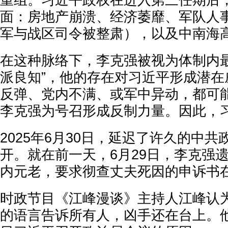
重组。习近平政权在进入第三任期后
面：房地产崩溃、经济萎靡、军队人
军与战区司令被整肃），以及中南海
在这种脉络下，李克强被视为体制内最
派良知”，他的存在对习近平形成潜在
反弹、党内不满、或军中异动，都可
李克强为号召形成反制力量。因此，
2025年6月30日，延迟了许久的中
开。就在前一天，6月29日，李克强
内元老，要求彻查丈夫死因的申诉书
时政节目《江峰漫谈》主持人江峰认
的语言告诉所有人，凶手还在台上。他