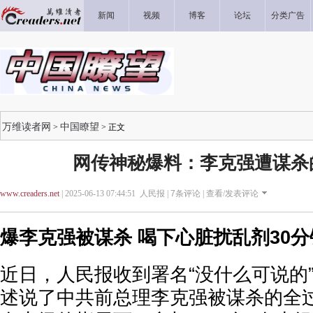
新闻
视频
博客
论坛
分类广告
万维读者网
中国瞭望
>
> 正文
网传神秘爆料：李克强遭谋杀
www.creaders.net
| 2025-06-13 07:44:51 人民报 |
7
条评论 |
查看/发表评论
爆李克强被谋杀 喝下心脏扰乱剂30
近日，人民报收到署名“没什么可说的
述说了中共前总理李克强被谋杀的全