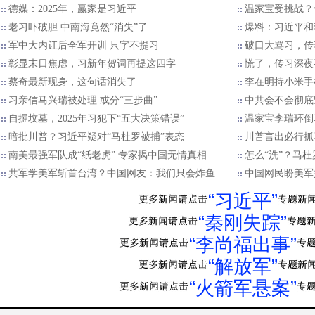
德媒：2025年，赢家是习近平
温家宝受挑战？
老习吓破胆 中南海竟然“消失”了
爆料：习近平和
军中大内讧后全军开训 只字不提习
破口大骂习，传
彰显末日焦虑，习新年贺词再提这四字
慌了，传习深夜
蔡奇最新现身，这句话消失了
李在明持小米手
习亲信马兴瑞被处理 或分“三步曲”
中共会不会彻底
自掘坟墓，2025年习犯下“五大决策错误”
温家宝李瑞环倒
暗批川普？习近平疑对“马杜罗被捕”表态
川普言出必行抓
南美最强军队成“纸老虎” 专家揭中国无情真相
怎么“洗”？马
共军学美军斩首台湾？中国网友：我们只会炸鱼
中国网民盼美军
“习近平”
“秦刚失踪”
“李尚福出事”
“解放军”
“火箭军悬案”