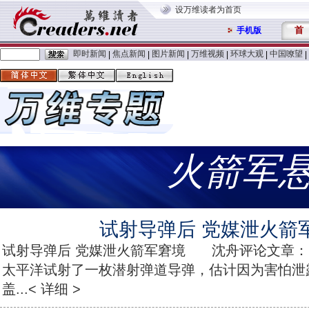
设万维读者为首页
首
手机版
即时新闻
焦点新闻
图片新闻
万维视频
环球大观
中国嘹望
|
|
|
|
|
|
火箭军
试射导弹后 党媒泄火箭
试射导弹后 党媒泄火箭军窘境 沈舟评论文章：
太平洋试射了一枚潜射弹道导弹，估计因为害怕泄
盖...< 详细 >