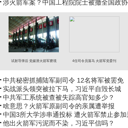
涉火箭军案？中国工程院院士被撤全国政协
试射导弹后 党媒泄火箭军窘境
4任司令员落马 火箭军党委刊
文“表忠”
中共秘密抓捕陆军副司令 12名将军被罢免
实战派头领突被拉下马，习近平自毁长城
中共军工系统被查被失踪高官知多少？
啥意思？火箭军原副司令的亲属遭举报
中国3所大学涉串通投标 遭火箭军禁止参加
他出火箭军污泥而不染，习近平信吗？