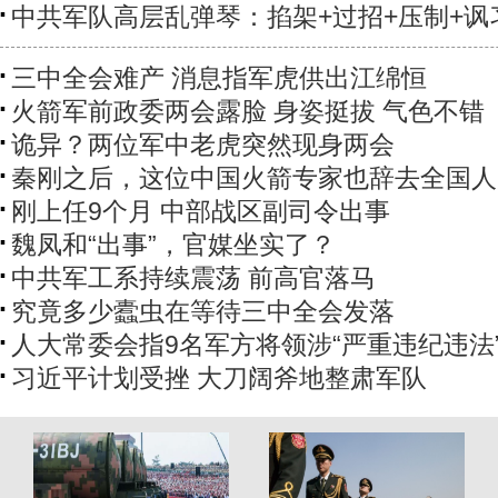
中共军队高层乱弹琴：掐架+过招+压制+讽
三中全会难产 消息指军虎供出江绵恒
火箭军前政委两会露脸 身姿挺拔 气色不错
诡异？两位军中老虎突然现身两会
秦刚之后，这位中国火箭专家也辞去全国人
刚上任9个月 中部战区副司令出事
魏凤和“出事”，官媒坐实了？
中共军工系持续震荡 前高官落马
究竟多少蠹虫在等待三中全会发落
人大常委会指9名军方将领涉“严重违纪违法
习近平计划受挫 大刀阔斧地整肃军队