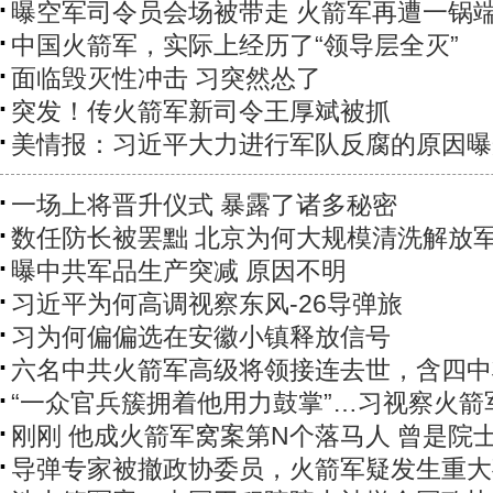
曝空军司令员会场被带走 火箭军再遭一锅
中国火箭军，实际上经历了“领导层全灭”
面临毁灭性冲击 习突然怂了
突发！传火箭军新司令王厚斌被抓
美情报：习近平大力进行军队反腐的原因曝
一场上将晋升仪式 暴露了诸多秘密
数任防长被罢黜 北京为何大规模清洗解放
曝中共军品生产突减 原因不明
习近平为何高调视察东风-26导弹旅
习为何偏偏选在安徽小镇释放信号
六名中共火箭军高级将领接连去世，含四中
“一众官兵簇拥着他用力鼓掌”…习视察火箭
刚刚 他成火箭军窝案第N个落马人 曾是院
导弹专家被撤政协委员，火箭军疑发生重大