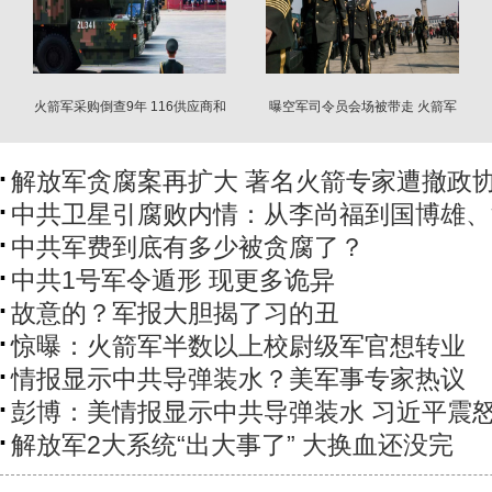
火箭军采购倒查9年 116供应商和
曝空军司令员会场被带走 火箭军
74名专家被拉黑
再遭一锅端
解放军贪腐案再扩大 著名火箭专家遭撤政
中共卫星引腐败内情：从李尚福到国博雄、
中共军费到底有多少被贪腐了？
中共1号军令遁形 现更多诡异
故意的？军报大胆揭了习的丑
惊曝：火箭军半数以上校尉级军官想转业
情报显示中共导弹装水？美军事专家热议
彭博：美情报显示中共导弹装水 习近平震
解放军2大系统“出大事了” 大换血还没完