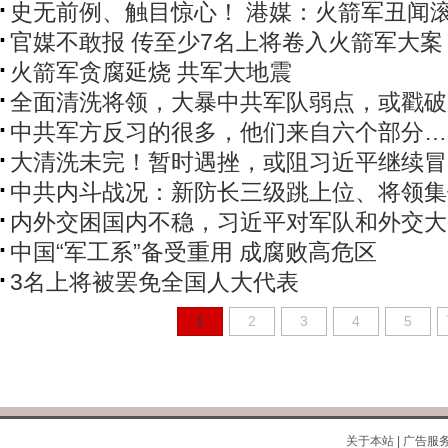
史无前例、触目惊心！ 港媒：火箭军丑闻
官媒不敢报 传至少7名上将卷入火箭军大案
火箭军贪腐延烧 共军大地震
全面清洗将领，大暴中共军队弱点，或戳破
中共军方反习的很多，他们来自六个部分…
大清洗未完！暂时遇挫，或阻习近平继续冒
中共内斗战况：新防长三级跳上位、将领集
内外交困国内不稳，习近平对军队和外交大
中国“军工系”备受重用 成腐败高危区
3名上将被罢免全国人大代表
1
2
3
4
5
关于本站
|
广告服