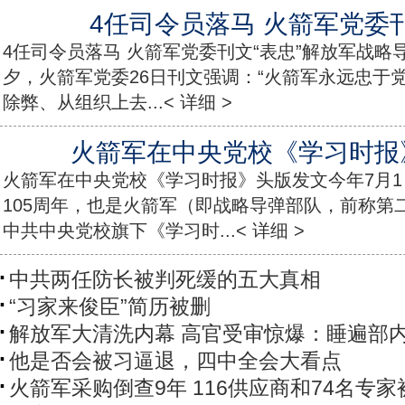
4任司令员落马 火箭军党委刊
4任司令员落马 火箭军党委刊文“表忠”解放军战略
夕，火箭军党委26日刊文强调：“火箭军永远忠于党
除弊、从组织上去...< 详细 >
火箭军在中央党校《学习时报
火箭军在中央党校《学习时报》头版发文今年7月
105周年，也是火箭军（即战略导弹部队，前称第
中共中央党校旗下《学习时...< 详细 >
中共两任防长被判死缓的五大真相
“习家来俊臣”简历被删
解放军大清洗内幕 高官受审惊爆：睡遍部
他是否会被习逼退，四中全会大看点
火箭军采购倒查9年 116供应商和74名专