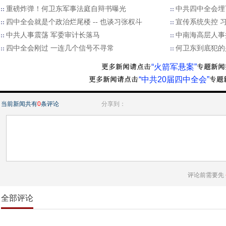
重磅炸弹！何卫东军事法庭自辩书曝光
中共四中全会埋
四中全会就是个政治烂尾楼 -- 也谈习张权斗
宣传系统失控 
中共人事震荡 军委审计长落马
中南海高层人事
四中全会刚过 一连几个信号不寻常
何卫东到底犯的
“火箭军悬案”
“中共20届四中全会”
当前新闻共有
0
条评论
分享到：
评论前需要先
全部评论