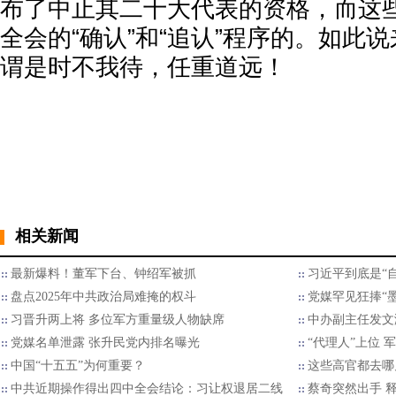
布了中止其二十大代表的资格，而这
全会的“确认”和“追认”程序的。如此
谓是时不我待，任重道远！
相关新闻
最新爆料！董军下台、钟绍军被抓
习近平到底是“自
盘点2025年中共政治局难掩的权斗
党媒罕见狂捧“
习晋升两上将 多位军方重量级人物缺席
中办副主任发文满
党媒名单泄露 张升民党内排名曝光
“代理人”上位 
中国“十五五”为何重要？
这些高官都去哪
中共近期操作得出四中全会结论：习让权退居二线
蔡奇突然出手 