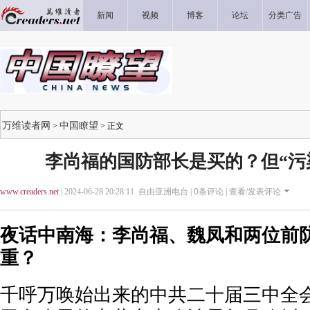
新闻
视频
博客
论坛
分类广告
万维读者网
中国瞭望
>
> 正文
李尚福的国防部长是买的？但“污
www.creaders.net
| 2024-06-28 20:28:11 自由亚洲电台 |
0
条评论 |
查看/发表评论
夜话中南海：李尚福、魏凤和两位前
重？
千呼万唤始出来的中共二十届三中全