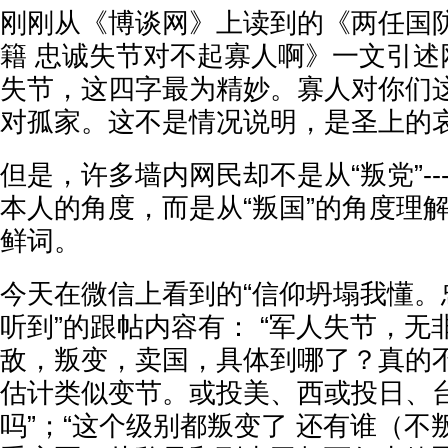
刚刚从《博谈网》上读到的《两任国
籍 忠诚失节对不起寡人啊》一文引述
失节，这四字最为精妙。寡人对你们
对孤家。这不是情况说明，是圣上的哀
但是，许多墙内网民却不是从“叛党”--
本人的角度，而是从“叛国”的角度理解
鲜词。
今天在微信上看到的“信仰坍塌我懂。
听到”的跟帖内容有： “军人失节，无
敌，叛变，卖国，具体到哪了？真的不
估计类似变节。或投美、西或投日、
吗”；“这个级别都叛变了 还有谁（不