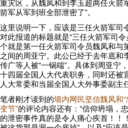
重灾区，从魏凤和到李玉超两任火箭
箭军从军到班全部泄密了”。
这里说明一下，应该是三任火箭军司
对此报道的标题就是“三任火箭军司令
个就是第一任火箭军司令员魏凤和与
之间的周亚宁。此公已经于去年底和
传广等人被“一锅端”。具体到周亚宁
十四届全国人大代表职务，同时还被
人大常委和当届全国人大外事委副主
笔者刚才读到的
墙内网民坚信魏凤和“
变节”
的评论内容还有：“信仰坍塌，
的泄密事件真的是令人痛心疾首！！！
被这货那是漏一个底掉”，以及“应该