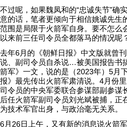
不过呢，如果魏凤和的“忠诚失节”确实
意的话，笔者更倾向于相信姚诚先生
范围是局限于火箭军自身。要不怎么
以来前三任司令员全都落马的情况呢
去年6月的《朝鲜日报》中文版就曾
说、副司令员自杀说…被美国报告书
箭军》一文，说的是（2023年）5月
报》最先传出火箭军肃清说。4月份
司令员的中央军委联合参谋部副参谋
后任火箭军副司令员刘光斌被捕，正
为技术军官出身，与政治毫无关系。
6月26日上午，又有新的消息说火箭