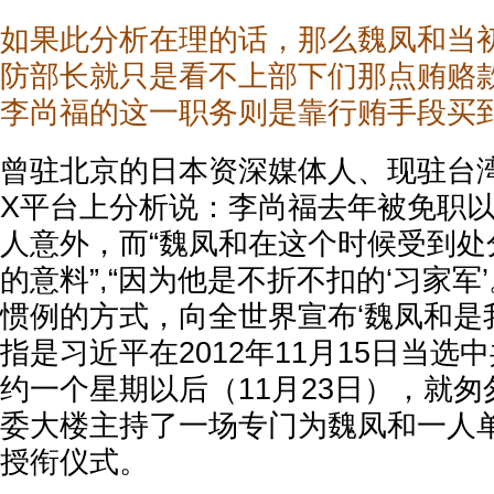
如果此分析在理的话，那么魏凤和当
防部长就只是看不上部下们那点贿赂
李尚福的这一职务则是靠行贿手段买
曾驻北京的日本资深媒体人、现驻台
X平台上分析说：李尚福去年被免职
人意外，而“魏凤和在这个时候受到处
的意料”,“因为他是不折不扣的‘习家军
惯例的方式，向全世界宣布‘魏凤和是我
指是习近平在2012年11月15日当选
约一个星期以后（11月23日），就
委大楼主持了一场专门为魏凤和一人
授衔仪式。