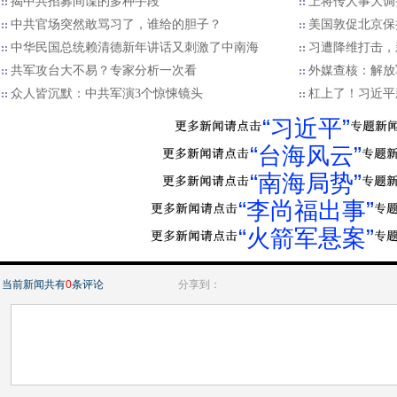
揭中共招募间谍的多种手段
上将传人事大调
中共官场突然敢骂习了，谁给的胆子？
美国敦促北京保
中华民国总统赖清德新年讲话又刺激了中南海
习遭降维打击，
​共军攻台大不易？专家分析一次看
外媒查核：解放
众人皆沉默：中共军演3个惊悚镜头
杠上了！习近平
“习近平”
“台海风云”
“南海局势”
“李尚福出事”
“火箭军悬案”
当前新闻共有
0
条评论
分享到：