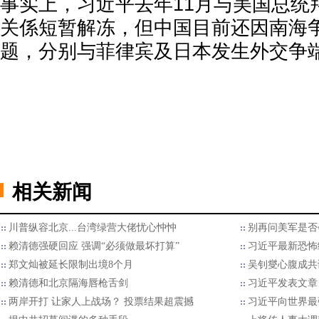
事实上，习近平去年11月与美国总统
关係短暂解冻，但中国目前还因南海
题，分别与菲律宾及日本发生外交争
相关新闻
川普纵容北京...台湾绿营大佬忧心忡忡
别再问美军是否
赖清德强硬回应 强调“必须做最坏打算”
习近平最新恐怖
郑文灿被延长限制出境8个月
吴钊燮心腹成共谍
赖清德和北京隔海唇枪舌剑
习近平发表文章
两岸开打 让家人上战场？ 投票结果超震撼
习近平向世界最