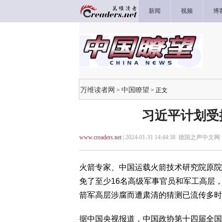
新闻
视频
博
万维读者网
中国瞭望
>
> 正文
习近平计划受
www.creaders.net
| 2024-01-31 14:44:38 德国之声中文网 
火箭专家、中国运载火箭技术研究院原院
免了至少16名高级军事官员和军工高层
箭军高层涉腐而遭肃清的猜测已流传多时
据中国央视报道，中国政协第十四届全国