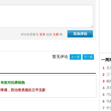
评论前需要先
登录
或者
注册
哦
暂无评论
上一页
下一页
一周
1
元
2
三
3
杨
 有效对抗癌细胞
4
共
背疼痛，防治骨质疏松立竿见影
5
习
6
马
7
中