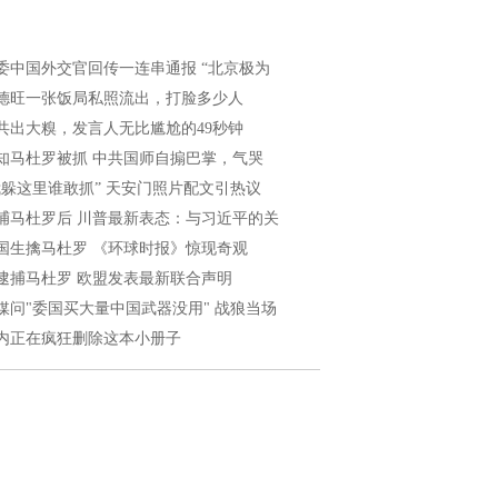
委中国外交官回传一连串通报 “北京极为
德旺一张饭局私照流出，打脸多少人
共出大糗，发言人无比尴尬的49秒钟
知马杜罗被抓 中共国师自搧巴掌，气哭
我躲这里谁敢抓” 天安门照片配文引热议
捕马杜罗后 川普最新表态：与习近平的关
国生擒马杜罗 《环球时报》惊现奇观
逮捕马杜罗 欧盟发表最新联合声明
媒问"委国买大量中国武器没用" 战狼当场
内正在疯狂删除这本小册子