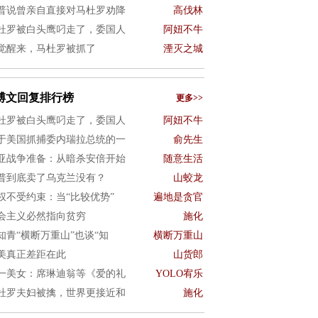
普说曾亲自直接对马杜罗劝降
高伐林
杜罗被白头鹰叼走了，委国人
阿妞不牛
觉醒来，马杜罗被抓了
湮灭之城
博文回复排行榜
更多>>
杜罗被白头鹰叼走了，委国人
阿妞不牛
于美国抓捕委内瑞拉总统的一
俞先生
亚战争准备：从暗杀安倍开始
随意生活
普到底卖了乌克兰没有？
山蛟龙
权不受约束：当“比较优势”
遍地是贪官
会主义必然指向贫穷
施化
知青“横断万重山”也谈“知
横断万重山
美真正差距在此
山货郎
一美女：席琳迪翁等《爱的礼
YOLO宥乐
杜罗夫妇被擒，世界更接近和
施化