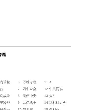
专题
6
11
内瑞拉
万维专栏
AI
7
12
普
四中全会
中共两会
8
13
乌战争
美伊冲突
大S
9
14
美冷战
以伊战争
洛杉矶大火
10
15
日关系
何卫东
叙利亚