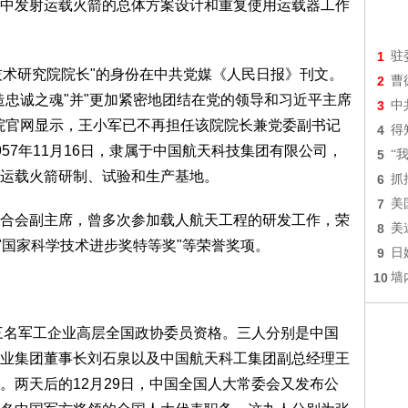
中发射运载火箭的总体方案设计和重复使用运载器工作
1
驻
箭技术研究院院长"的身份在中共党媒《人民日报》刊文。
2
曹
造忠诚之魂"并"更加紧密地团结在党的领导和习近平主席
3
中
院官网显示，王小军已不再担任该院院长兼党委副书记
4
得
57年11月16日，隶属于中国航天科技集团有限公司，
5
“
运载火箭研制、试验和生产基地。
6
抓
7
美
合会副主席，曾多次参加载人航天工程的研发工作，荣
8
美
"国家科学技术进步奖特等奖"等荣誉奖项。
9
日
10
墙
国三名军工企业高层全国政协委员资格。三人分别是中国
业集团董事长刘石泉以及中国航天科工集团副总经理王
。两天后的12月29日，中国全国人大常委会又发布公