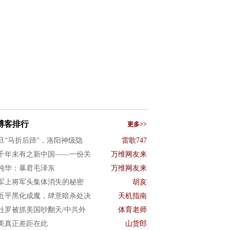
博客排行
更多>>
旦“马折后蹄”，洛阳神级隐
雷歌747
千年未有之新中国——一份关
万维网友来
纯华：暴君毛泽东
万维网友来
军上将军头集体消失的秘密
胡亥
近平黑化成魔，肆意暗杀处决
天机指南
杜罗被抓美国吵翻天/中共外
体育老师
美真正差距在此
山货郎