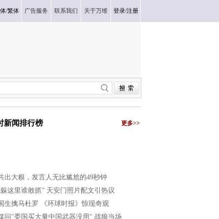
体
/
繁体
广告服务
联系我们
关于万维
登录
/
注册
小时新闻排行榜
更多>>
共出大糗，发言人无比尴尬的49秒钟
我躲这里谁敢抓” 天安门照片配文引热议
国生擒马杜罗 《环球时报》惊现奇观
媒问"委国买大量中国武器没用" 战狼当场