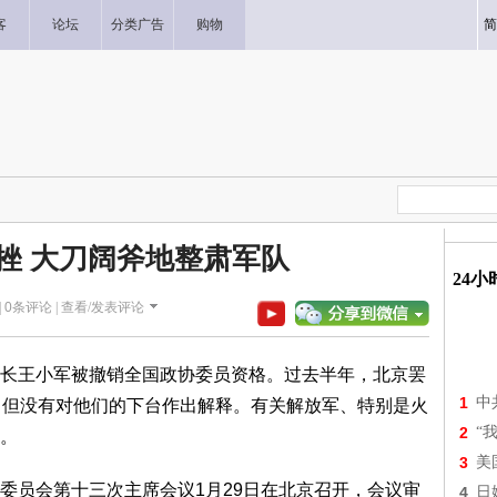
客
论坛
分类广告
购物
简
挫 大刀阔斧地整肃军队
24
|
0
条评论 |
查看/发表评论
长王小军被撤销全国政协委员资格。过去半年，北京罢
1
中
，但没有对他们的下台作出解释。有关解放军、特别是火
2
“
。
3
美
委员会第十三次主席会议1月29日在北京召开，会议审
4
日