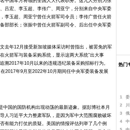
名中国军方将领的全国人大代表职务。这九人分别为张
、吕宏、李玉超、李传广、周亚宁，分别来自中央军委
，李玉超、周亚宁曾任火箭军司令员；李传广曾任火箭
备部部长；张振中曾任火箭军副司令、后出任中央军委
文去年12月接受新加坡媒体采访时曾指出，被罢免的军
在火箭军与装备采购系统，显示这两大系统"出大事
追溯2017年10月以来的违规违纪装备采购招标行为。
热门
2017年9月至2022年10月期间任中央军委装备发展
1
委
2
川
职是中国的国防机构出现动荡的最新迹象。据彭博社本月
3
俄
导人习近平大力整肃军队，是因为军中大范围腐败破坏
4
中
否有能力打仗的质疑。美国的情报评估列举了几个例
5
中