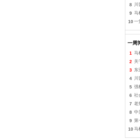
8
川
9
马
10
一
一周
1
马
2
关
3
东
4
川
5
强
6
社
7
老
8
中
9
第
10
马