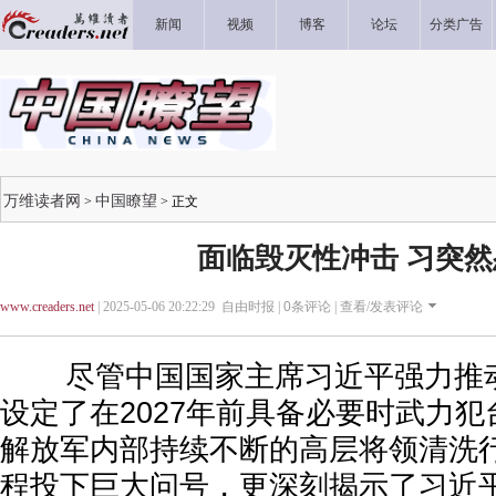
新闻
视频
博客
论坛
分类广告
万维读者网
中国瞭望
>
> 正文
面临毁灭性冲击 习突然
www.creaders.net
| 2025-05-06 20:22:29 自由时报 |
0
条评论 |
查看/发表评论
尽管中国国家主席习近平强力推动
设定了在2027年前具备必要时武力
解放军内部持续不断的高层将领清洗
程投下巨大问号，更深刻揭示了习近