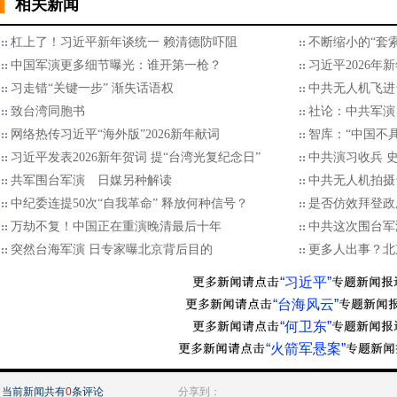
相关新闻
杠上了！习近平新年谈统一 赖清德防吓阻
不断缩小的“套索”
中国军演更多细节曝光：谁开第一枪？
习近平2026年
习走错“关键一步” 渐失话语权
中共无人机飞进台
致台湾同胞书
社论：中共军演
网络热传习近平“海外版”2026新年献词
智库：“中国不
习近平发表2026新年贺词 提“台湾光复纪念日”
中共演习收兵 
共军围台军演 日媒另种解读
中共无人机拍摄
中纪委连提50次“自我革命” 释放何种信号？
是否仿效拜登政
万劫不复！中国正在重演晚清最后十年
中共这次围台军
突然台海军演 日专家曝北京背后目的
更多人出事？北
“习近平”
“台海风云”
“何卫东”
“火箭军悬案”
当前新闻共有
0
条评论
分享到：