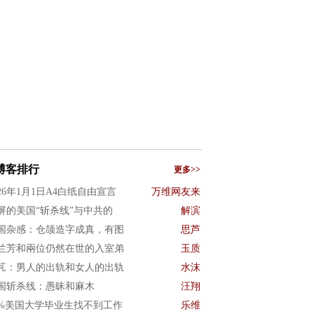
博客排行
更多>>
026年1月1日A4白纸自由宣言
万维网友来
屏的美国“斩杀线”与中共的
解滨
国杂感：仓颉造字成真，有图
思芦
兰芳和兩位仍然在世的入室弟
玉质
芃：男人的出轨和女人的出轨
水沫
国斩杀线：愚昧和麻木
汪翔
0%美国大学毕业生找不到工作
乐维