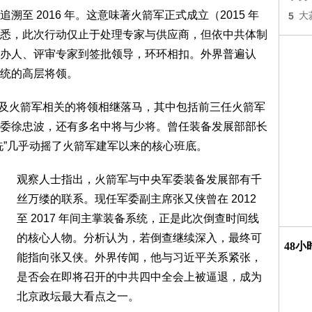
至 2016 年。这意味著火箭军正式成立（2015 年
5
大
悉，此次行动仅止于处理专家与供应商，但依中共体制
办人、评审专家到签批领导，环环相扣。外界普遍认
统的高层将领。
发展部及火箭军相关的将领相继落马，其中包括前三任火箭军
委徐忠波，还有多名中将与少将。曾任装备发展部部长
洗”几乎动摇了火箭军建军以来的核心班底。
观察人士指出，火箭军与中央军委装备发展部有千
丝万缕的联系。现任军委副主席张又侠曾在 2012
至 2017 年间主掌装备系统，正是此次倒查时间线
的核心人物。分析认为，若倒查继续深入，最终可
48
能指向张又侠。外界传闻，他与习近平关系紧张，
是否会在即将召开的中共四中全会上被逼退，成为
北京政坛最大看点之一。