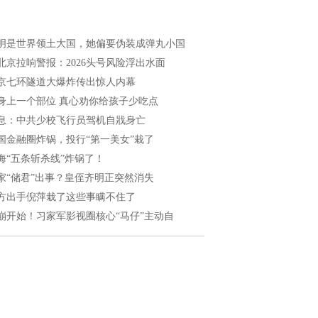
明是世界领土大国，她偏要伪装成弹丸小国
北京拉响警报：2026头号风险浮出水面
京七环隧道大爆炸传出惊人内幕
身上一个部位 真心劝你给孩子少吃点
息：中共少校飞行员驾机自戕身亡
国金融圈炸锅，投行“第一美女”栽了
海“五条斩杀线”炸锅了！
家“储君”出事？皇侄齐明正突然消失
方出手倪萍栽了这些事瞒不住了
崩开始！习家军影视圈核心“马仔”主动自