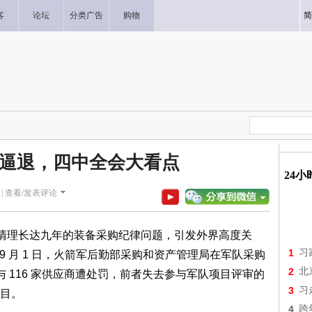
客
论坛
分类广告
购物
简
逼退，四中全会大看点
24
|
查看/发表评论
，清理长达九年的装备采购纪律问题，引发外界高度关
1
习
至 9 月 1 日，火箭军后勤部采购和资产管理局在军队采购
2
北
家与 116 家供应商遭处罚，前者失去参与军队项目评审的
3
习
目。
4
跨