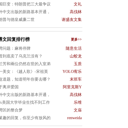
国巨变：特朗普把三大最争议
文礼
外中文出版的新路基本开通，
高伐林
朗普与德皇威廉二世
谢盛友文集
博文回复排行榜
更多>>
湾问题：麻将停牌
随意生活
普到底卖了乌克兰没有？
山蛟龙
兰芳和兩位仍然在世的入室弟
玉质
一美女：《越人歌》-宋祖英
YOLO宥乐
这道题，知道明年你要去哪？
末班车
于离岸爱国
阿里克斯Y
外中文出版的新路基本开通，
高伐林
0%美国大学毕业生找不到工作
乐维
湾区的整合梦
文庙
菓趣的回复，你至少有放风的
renweida