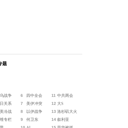
专题
6
11
乌战争
四中全会
中共两会
7
12
日关系
美伊冲突
大S
8
13
美冷战
以伊战争
洛杉矶大火
9
14
维专栏
何卫东
叙利亚
10
15
普
AI
苗华被抓