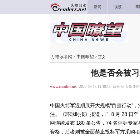
新闻
视频
博
万维读者网
中国瞭望
>
> 正文
他是否会被习
www.creaders.net
| 2025-09-13 11:40:13 新头壳 |
0
条评论 
中国火箭军近期展开大规模“倒查行动”
注。《环球时报》报道，自 8 月 28 日
网连续发布 180 条公告，74 名评标专
资格，后者则被全面禁止投标军方采购项