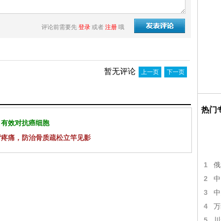
评论前需要先
登录
或者
注册
哦
暂无评论
上一页
下一页
热门
 有效对抗癌细胞
背疼痛，防治骨质疏松立竿见影
1
俄
2
中
3
中
4
万
5
川