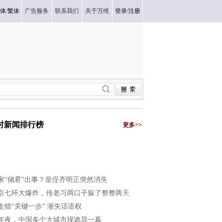
体
/
繁体
广告服务
联系我们
关于万维
登录
/
注册
小时新闻排行榜
更多>>
家“储君”出事？皇侄齐明正突然消失
京七环大爆炸，传老习两口子躲了整整两天
走错“关键一步” 渐失话语权
年夜，中国多个大城市现诡异一幕