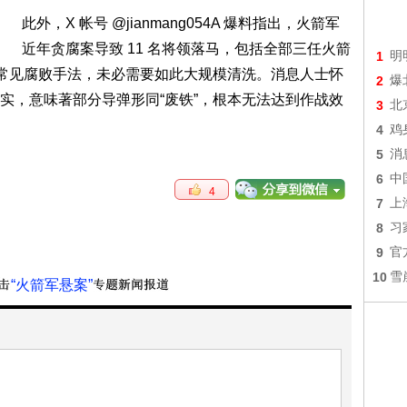
此外，X 帐号 @jianmang054A 爆料指出，火箭军
近年贪腐案导致 11 名将领落马，包括全部三任火箭
1
明
等常见腐败手法，未必需要如此大规模清洗。消息人士怀
2
爆
实，意味著部分导弹形同“废铁”，根本无法达到作战效
3
北
4
鸡
5
消
6
中
4
7
上
8
习
9
官
10
雪
“火箭军悬案”