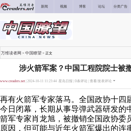
新闻
视频
博客
论坛
分类广告
万维读者网
中国瞭望
>
> 正文
涉火箭军案？中国工程院院士被
www.creaders.net
| 2024-10-11 11:23:44 星岛日报 |
0
条评论 |
查看/发表评论
再有火箭军专家落马。全国政协十四
今日闭幕，长期从事导弹武器研发的
箭军专家肖龙旭，被撤销全国政协委
原因，但可能与近年火箭军爆出的连