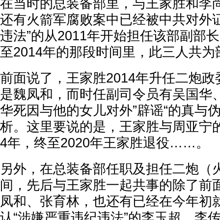
在当时的总装备部里，与王家胜和李
还有火箭军腐败案中已经被中共对外证
违法”的从2011年开始担任该部副部长
至2014年的那段时间里，此三人共
前面说了，王家胜2014年升任二炮
是魏凤和，而时任副司令员有吴国华
华死因与他的女儿对外”辟谣“的真与
析。这里要说的是，王家胜与周亚宁的
4年，终至2020年王家胜退役……。
另外，在总装备部任职及担任二炮（
间，先后与王家胜一起共事的除了前
凤和、张育林，也还有已经在今年初
认“涉嫌严重违纪违法”的李玉超、李