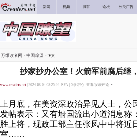
新闻
视频
博客
论坛
分类广告
万维读者网
中国瞭望
>
> 正文
抄家抄办公室！火箭军前腐后继
www.creaders.net
| 2024-08-04 08:25:26 RFA |
0
条评论 |
查看/发表评论
上月底，在美资深政治异见人士，公
发帖表示：又有墙国流出小道消息称
胜上将，现政工部主任张凤中中将近
室……