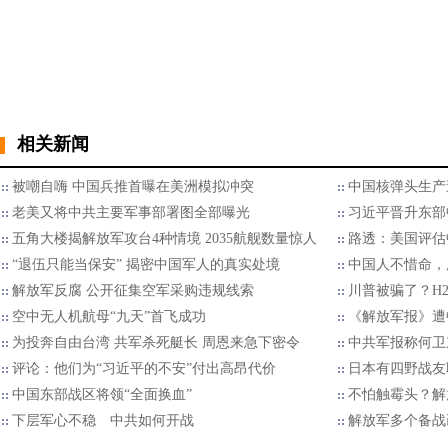
相关新闻
被嘲自嗨 中国兵推首曝在美洲模拟冲突
中国核弹头生产
老美又将中共主要军事部署图全部曝光
习近平晋升东部
五角大楼揭解放军攻台4种情境 2035航舰数量惊人
路透：美国评估
“退伍只能当保安” 揭密中国军人的真实处境
中国人不惜命，
解放军反腐 公开征集空军采购违规线索
川普被骗了？H
空中无人机航母“九天”首飞成功
《解放军报》遭
为投奔自由台湾 共军杀死艇长 周恩来急下密令
中共军报称何卫
评论：他们为“习近平的不安”付出高昂代价
日本有四野战友
中国东部战区将领“全面换血”
不怕触霉头？解
下层军心不稳 中共如何开战
解放军多个备战