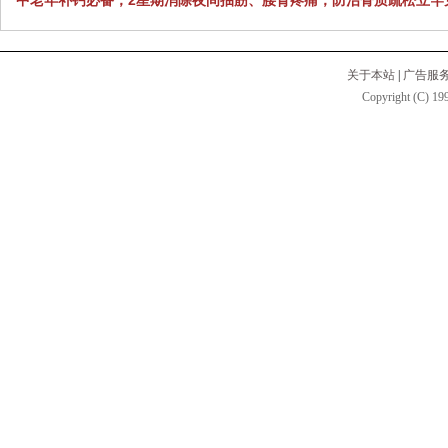
中老年补钙必备，2星期消除夜间抽筋、腰背疼痛，防治骨质疏松立竿
关于本站
|
广告服
Copyright (C) 199