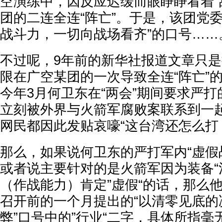
空演练中，因反应迟缓而眼睁睁看着“
团的二连全连“阵亡”。于是，该团党委
战斗力，一切向战场看齐”的口号……
不过呢，9年前的新华社报道文章只是
限在广空某团的一次导致全连“阵亡”
今年3月何卫东在“两会”期间要求严打
立刻被外界与火箭军腐败案联系到一
网民都因此发贴哀嚎“这台湾还怎么打
那么，如果说何卫东的严打军内“虚假
或者说主要针对的是火箭军因为装备“
（作战能力）肯定”虚假“的话，那么
召开前的一个月提出的“以清零见底的
弊”口号中的”行业“二字，具体所指