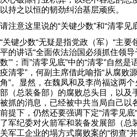
以持之以恒的韧劲纠治基层顽疾。
请注意这里说的“关键少数”和“清零见底
“关键少数“无疑是指党政（军）“主要
平的讲话“全面依法治国必须抓住领导
数’”；而”清零见底”中的“清零”自然
疫清零”，何副主席借此喻指“从腐败源
角”。显然，在魏凤和及李尚福这两个
部（总装备部）的腐败总头目，以及
被抓的消息，已经被中共当局自己以
前提下，仍然还要强调下定“清零见底
了军纪委对火箭军和装备发展部（总
关军工企业的塌方式腐败案的“彻查”