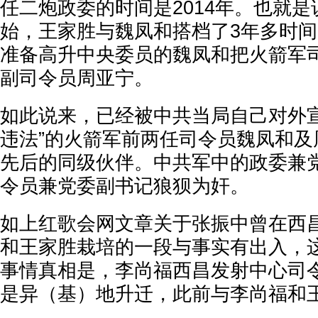
任二炮政委的时间是2014年。也就是说
始，王家胜与魏凤和搭档了3年多时间，
准备高升中央委员的魏凤和把火箭军
副司令员周亚宁。
如此说来，已经被中共当局自己对外宣
违法”的火箭军前两任司令员魏凤和及
先后的同级伙伴。中共军中的政委兼
令员兼党委副书记狼狈为奸。
如上红歌会网文章关于张振中曾在西
和王家胜栽培的一段与事实有出入，
事情真相是，李尚福西昌发射中心司
是异（基）地升迁，此前与李尚福和